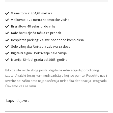
Visina tornja: 204,68 metara
Vidikovac: 122 metra nadmorske visine
Brzi liftovi: 40 sekundi do vrha
Kafe bar: Najviša tačka za predah
Besplatan parking: Za sve posetioce kompleksa
Selo vilenjaka: Unikatna zabava za decu
Digitalni signal: Pokrivanje cele Srbije
Istorija: Simbol grada od 1965. godine
Bilo da ste ovde zbog posla, digitalne edukacije ili porodičnog
izleta, Avalski toranj vam nudi sadržaje koji se pamte. Posetite nas i
uverite se zašto smo najposećenija turistička destinacija Beograda.
Čekamo vas na vrhu!
Tagovi Objave :