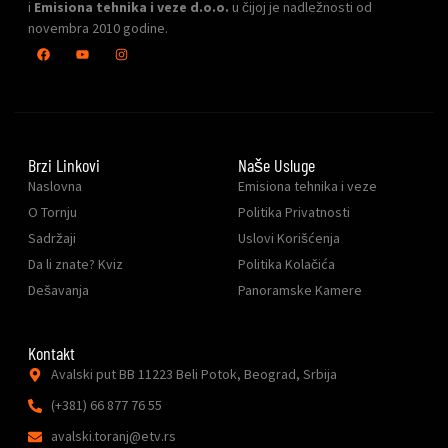
i
Emisiona tehnika i veze d.o.o.
u čijoj je nadležnosti od
novembra 2010 godine.
Brzi Linkovi
Naše Usluge
Naslovna
Emisiona tehnika i veze
O Tornju
Politika Privatnosti
Sadržaji
Uslovi Korišćenja
Da li znate? Kviz
Politika Kolačića
Dešavanja
Panoramske Kamere
Kontakt
Avalski put BB 11223 Beli Potok, Beograd, Srbija
(+381) 66 877 76 55
avalski.toranj@etv.rs