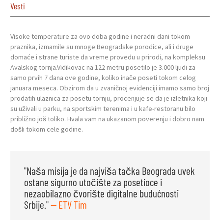
Vesti
Visoke temperature za ovo doba godine i neradni dani tokom
praznika, izmamile su mnoge Beogradske porodice, ali i druge
domaće i strane turiste da vreme provedu u prirodi, na kompleksu
Avalskog tornja.Vidikovac na 122 metru posetilo je 3.000 ljudi za
samo prvih 7 dana ove godine, koliko inače poseti tokom celog
januara meseca. Obzirom da u zvaničnoj evidenciji imamo samo broj
prodatih ulaznica za posetu tornju, procenjuje se da je izletnika koji
su uživali u parku, na sportskim terenima i u kafe-restoranu bilo
približno još toliko. Hvala vam na ukazanom poverenju i dobro nam
došli tokom cele godine.
"Naša misija je da najviša tačka Beograda uvek
ostane sigurno utočište za posetioce i
nezaobilazno čvorište digitalne budućnosti
Srbije."
— ETV Tim