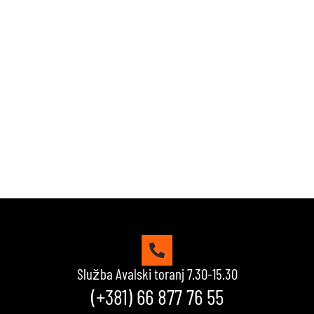
Zabavi se i proveri znanje!
Naši kvizovi su dizajnirani da testiraju tvoje granice.
Reši kviz, osvoji maksimalne poene i proveri da li
možeš da uđeš u top 10 igrača na našoj rang listi.
Srećno!
VIDI KVIZOVE
Služba Avalski toranj 7.30-15.30
(+381) 66 877 76 55