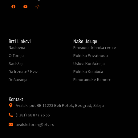
Brzi Linkovi
Naše Usluge
Naslovna
Emisiona tehnika i veze
O Tornju
Politika Privatnosti
Sadržaji
Uslovi Korišćenja
Da li znate? Kviz
Politika Kolačića
Dešavanja
Panoramske Kamere
Kontakt
Avalski put BB 11223 Beli Potok, Beograd, Srbija
(+381) 66 877 76 55
avalski.toranj@etv.rs