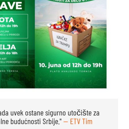
ada uvek ostane sigurno utočište za
lne budućnosti Srbije."
— ETV Tim