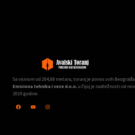
Sa visinom od 204,68 metara, toranj je ponos svih Beograđana
Emisiona tehnika i veze d.o.o.
u čijoj je nadležnosti od n
2010 godine.