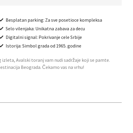
Besplatan parking: Za sve posetioce kompleksa
Selo vilenjaka: Unikatna zabava za decu
Digitalni signal: Pokrivanje cele Srbije
Istorija: Simbol grada od 1965. godine
g izleta, Avalski toranj vam nudi sadržaje koji se pamte.
 destinacija Beograda. Čekamo vas na vrhu!