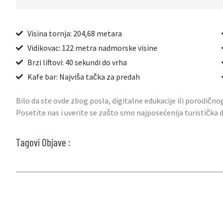
Visina tornja: 204,68 metara
Vidikovac: 122 metra nadmorske visine
Brzi liftovi: 40 sekundi do vrha
Kafe bar: Najviša tačka za predah
Bilo da ste ovde zbog posla, digitalne edukacije ili porodično
Posetite nas i uverite se zašto smo najposećenija turistička
Tagovi Objave :