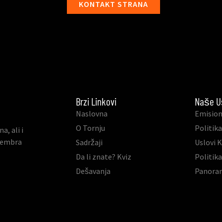
KONTAKT STRANA
Brzi Linkovi
Naše U
Naslovna
Emision
O Tornju
Politika
, ali i
ovembra
Sadržaji
Uslovi 
Da li znate? Kviz
Politik
Dešavanja
Panora