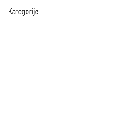
Kategorije
Zabavi se i
proveri znanje!
Naši kvizovi su dizajnirani da
testiraju tvoje granice. Reši kviz,
osvoji maksimalne poene i
proveri da li možeš da uđeš u
top 10 igrača na našoj rang listi.
Srećno!
VIDI KVIZOVE