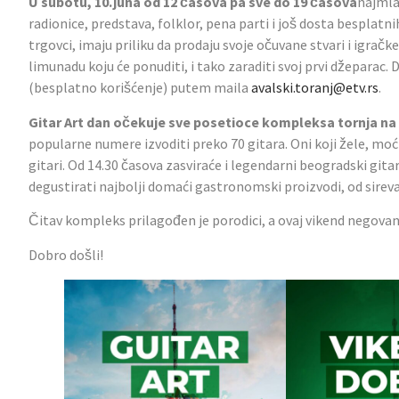
U subotu, 10.juna od 12 časova pa sve do 19 časova
najmla
radionice, predstava, folklor, pena parti i još dosta besplatni
trgovci, imaju priliku da prodaju svoje očuvane stvari i igračke 
limunadu koju će ponuditi, i tako zaraditi svoj prvi džeparac. 
(besplatno korišćenje) putem maila
avalski.toranj@etv.rs
.
Gitar Art dan očekuje sve posetioce kompleksa tornja na A
popularne numere izvoditi preko 70 gitara. Oni koji žele, moć
gitari. Od 14.30 časova zasviraće i legendarni beogradski gita
degustirati najbolji domaći gastronomski proizvodi, od sireva 
Čitav kompleks prilagođen je porodici, a ovaj vikend negovan
Dobro došli!