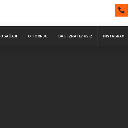
DOGAĐAJI
O TORNJU
DA LI ZNATE? KVIZ
INSTAGRAM