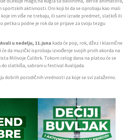
đe očekuje magična kugla sa balonima, defile animatora,
h sportskih aktivnosti. Oni koji bi da se oprobaju kao mali
koje im više ne trebaju, ili sami izrade predmet, slatkiš ili
Do petka u podne je rok da se prijave za svoju tezgu
vali u nedelju, 11.juna
kada će pop, rok, džez i klasnične
i će da muzički isprobaju izvođenje svojih prvih akorda na
rista Milivoje Ćulibrk. Tokom celog dana na platou će se
do slatkiša, sabrani u festival Avalijada.
ju dobrih porodičnih vrednosti za koje se svi zalažemo.