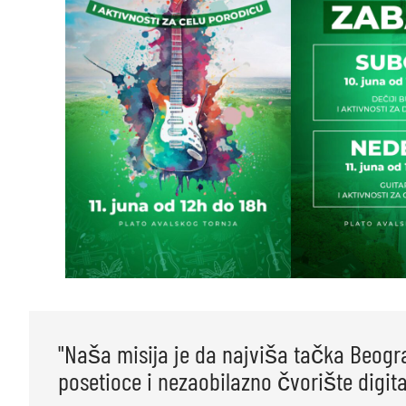
"Naša misija je da najviša tačka Beogr
posetioce i nezaobilazno čvorište digita