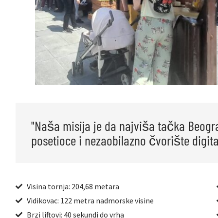
"Naša misija je da najviša tačka Beogr
posetioce i nezaobilazno čvorište digita
Visina tornja: 204,68 metara
Vidikovac: 122 metra nadmorske visine
Brzi liftovi: 40 sekundi do vrha