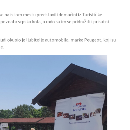
se na istom mestu predstavili domaćini iz Turističke
oznata srpska kola, a rado su im se pridružili i prisutni
judi okupio je ljubitelje automobila, marke Peugeot, koji su
e.