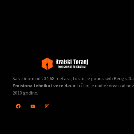
Sa visinom od 204,68 metara, toranj je ponos svih Beograđana
Emisiona tehnika i veze d.o.o.
u čijoj je nadležnosti od n
2010 godine.