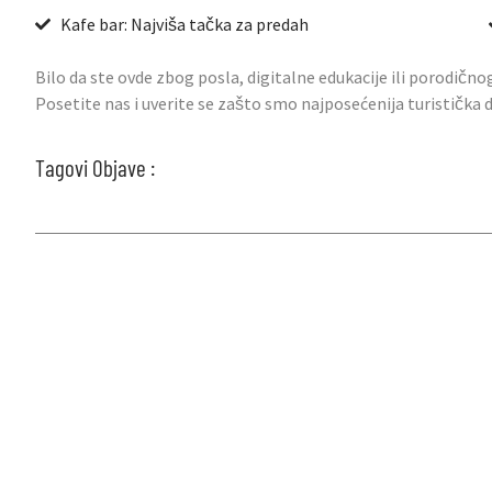
Kafe bar: Najviša tačka za predah
Bilo da ste ovde zbog posla, digitalne edukacije ili porodično
Posetite nas i uverite se zašto smo najposećenija turistička
Tagovi Objave :