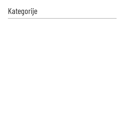
Kategorije
Zabavi se i
proveri znanje!
Naši kvizovi su dizajnirani da
testiraju tvoje granice. Reši kviz,
osvoji maksimalne poene i
proveri da li možeš da uđeš u
top 10 igrača na našoj rang listi.
Srećno!
VIDI KVIZOVE