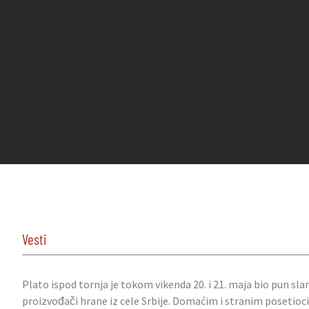
Vesti
Plato ispod tornja je tokom vikenda 20. i 21. maja bio pun slan
proizvođači hrane iz cele Srbije. Domaćim i stranim posetiocima