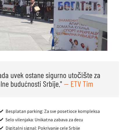
ada uvek ostane sigurno utočište za
lne budućnosti Srbije."
— ETV Tim
Besplatan parking: Za sve posetioce kompleksa
Selo vilenjaka: Unikatna zabava za decu
Digitalni signal: Pokrivanje cele Srbije