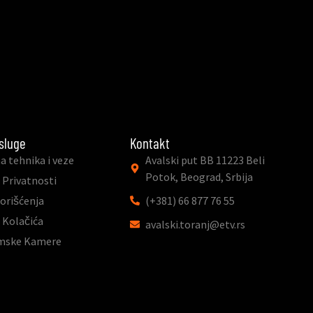
sluge
Kontakt
a tehnika i veze
Avalski put BB 11223 Beli
Potok, Beograd, Srbija
 Privatnosti
Korišćenja
(+381) 66 877 76 55
a Kolačića
avalski.toranj@etv.rs
mske Kamere