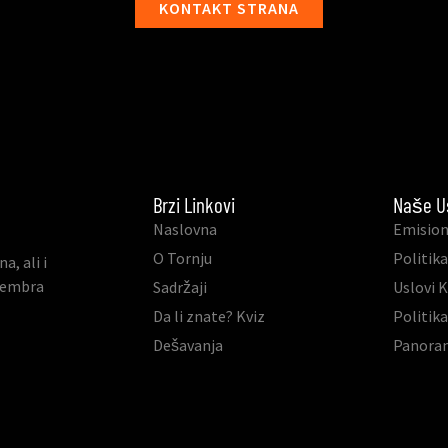
KONTAKT STRANA
Brzi Linkovi
Naše U
Naslovna
Emision
O Tornju
Politika
, ali i
ovembra
Sadržaji
Uslovi 
Da li znate? Kviz
Politik
Dešavanja
Panora