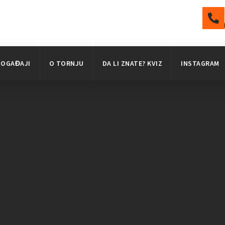
DOGAĐAJI
O TORNJU
DA LI ZNATE? KVIZ
INSTAGRAM