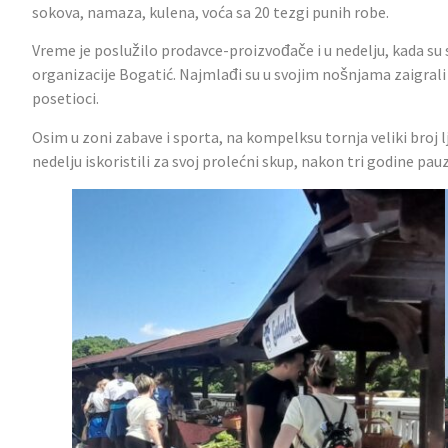
sokova, namaza, kulena, voća sa 20 tezgi punih robe.
Vreme je poslužilo prodavce-proizvođače i u nedelju, kada su 
organizacije Bogatić. Najmlađi su u svojim nošnjama zaigrali p
posetioci.
Osim u zoni zabave i sporta, na kompelksu tornja veliki broj l
nedelju iskoristili za svoj prolećni skup, nakon tri godine pauz