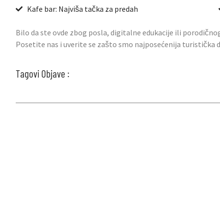
Kafe bar: Najviša tačka za predah
Bilo da ste ovde zbog posla, digitalne edukacije ili porodično
Posetite nas i uverite se zašto smo najposećenija turistička
Tagovi Objave :