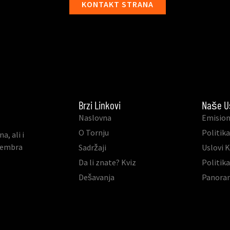
KONTAKT STRANA
Brzi Linkovi
Naše U
Naslovna
Emision
O Tornju
Politika
, ali i
ovembra
Sadržaji
Uslovi 
Da li znate? Kviz
Politik
Dešavanja
Panora