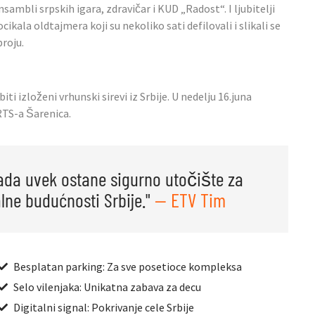
sambli srpskih igara, zdravičar i KUD „Radost“. I ljubitelji
ala oldtajmera koji su nekoliko sati defilovali i slikali se
roju.
 izloženi vrhunski sirevi iz Srbije. U nedelju 16.juna
RTS-a Šarenica.
ada uvek ostane sigurno utočište za
lne budućnosti Srbije."
— ETV Tim
Besplatan parking: Za sve posetioce kompleksa
Selo vilenjaka: Unikatna zabava za decu
Digitalni signal: Pokrivanje cele Srbije