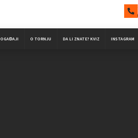
DOGAĐAJI
O TORNJU
DA LI ZNATE? KVIZ
INSTAGRAM