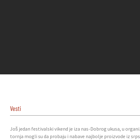
Vesti
Još jedan festivalski vikend je iza nas-Dobrog ukusa, u orga
tornja mogli su da probaju i nabave najbolje proizvode iz s