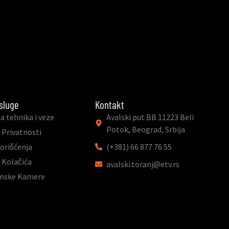
sluge
Kontakt
a tehnika i veze
Avalski put BB 11223 Beli
Potok, Beograd, Srbija
 Privatnosti
Korišćenja
(+381) 66 877 76 55
a Kolačića
avalski.toranj@etv.rs
mske Kamere