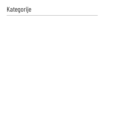
Kategorije
Zabavi se i
proveri znanje!
Naši kvizovi su dizajnirani da
testiraju tvoje granice. Reši kviz,
osvoji maksimalne poene i
proveri da li možeš da uđeš u
top 10 igrača na našoj rang listi.
Srećno!
VIDI KVIZOVE