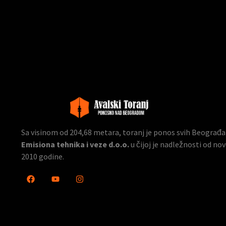
Sa visinom od 204,68 metara, toranj je ponos svih Beograđana
Emisiona tehnika i veze d.o.o.
u čijoj je nadležnosti od n
2010 godine.