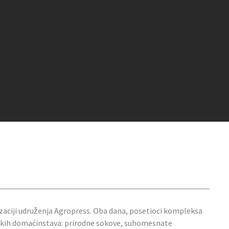
nizaciji udruženja Agropress. Oba dana, posetioci kompleksa
rpskih domaćinstava: prirodne sokove, suhomesnate