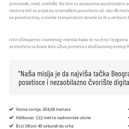
proizvode, med, slatkiše. Na bini su aplauzima pozdravljeni an
motora bili su prijatno iznenađeni povorkom od oko 40 motocik
sa posetiocima, a visoke temperature dovele su ih u velikom b
Isto očekujemo i narednog vikenda kada će na etno tezgama biti
atmosfera sa Avale biće uživo preneta u dvočasovnoj emisiji 
"Naša misija je da najviša tačka Beogr
posetioce i nezaobilazno čvorište digita
Visina tornja: 204,68 metara
Vidikovac: 122 metra nadmorske visine
Brzi liftovi: 40 sekundi do vrha