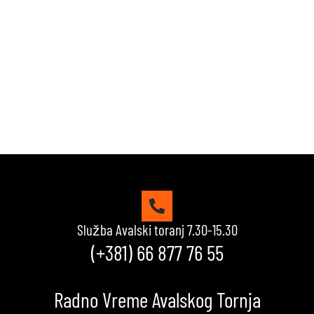
Reši kviz, osvoji maksimalne poene i proveri da li
možeš da uđeš u top 10 igrača na našoj rang listi.
Srećno!
VIDI KVIZOVE
Služba Avalski toranj 7.30-15.30
(+381) 66 877 76 55
Radno Vreme Avalskog Tornja