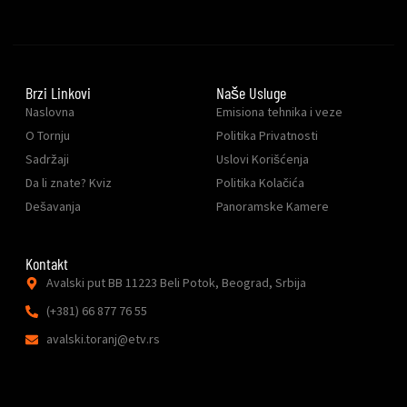
Brzi Linkovi
Naše Usluge
Naslovna
Emisiona tehnika i veze
O Tornju
Politika Privatnosti
Sadržaji
Uslovi Korišćenja
Da li znate? Kviz
Politika Kolačića
Dešavanja
Panoramske Kamere
Kontakt
Avalski put BB 11223 Beli Potok, Beograd, Srbija
(+381) 66 877 76 55
avalski.toranj@etv.rs