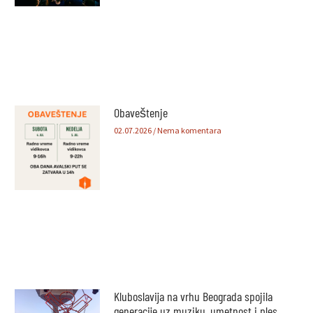
Obaveštenje
02.07.2026
Nema komentara
Kluboslavija na vrhu Beograda spojila
generacije uz muziku, umetnost i ples