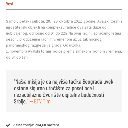
Vesti
Samo u petak i subotu, 28. i 29. oktobra 2022. godine, Avalski torani i
ugostiteliski objekti na kompleksu radice dva sata duze od
uobicajenog, odnosno od 9h do 22h. Na ovaj nacin, ispracamo letniu
sezonu produzenim radnim vremenom uz uzitak nocnog
panoramskog razgledanja grada. Od utorka,
1. novembra Avalski toranj radice prema zimskom radnom vremenu,
od 9h do 18h.
"Naša misija je da najviša tačka Beograda uvek
ostane sigurno utočište za posetioce i
nezaobilazno čvorište digitalne budućnosti
Srbije."
— ETV Tim
Visina tornja: 204,68 metara