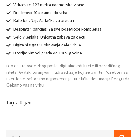
Vidikovac: 122 metra nadmorske visine
Brzi liftovi: 40 sekundi do vrha
Kafe bar: Najviša tačka za predah
Besplatan parking: Za sve posetioce kompleksa
Selo vilenjaka: Unikatna zabava za decu
Digitalni signal: Pokrivanje cele Srbije
Istorija: Simbol grada od 1965. godine
Bilo da ste ovde zbog posla, digitalne edukacije ili porodičnog
izleta, Avalski toranj vam nudi sadržaje koji se pamte. Posetite nas i
uverite se zašto smo najposećenija turistička destinacija Beograda.
Čekamo vas na vrhu!
Tagovi Objave :