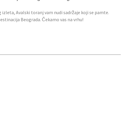
g izleta, Avalski toranj vam nudi sadržaje koji se pamte.
 destinacija Beograda. Čekamo vas na vrhu!