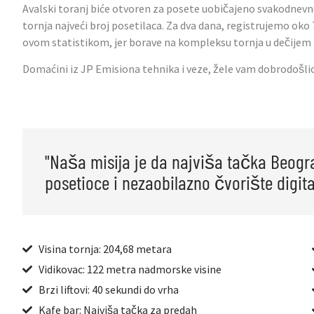
Avalski toranj biće otvoren za posete uobičajeno svakodnevno
tornja najveći broj posetilaca. Za dva dana, registrujemo oko
ovom statistikom, jer borave na kompleksu tornja u dečijem 
Domaćini iz JP Emisiona tehnika i veze, žele vam dobrodošlic
"Naša misija je da najviša tačka Beogr
posetioce i nezaobilazno čvorište digita
Visina tornja: 204,68 metara
Vidikovac: 122 metra nadmorske visine
Brzi liftovi: 40 sekundi do vrha
Kafe bar: Najviša tačka za predah