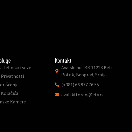
sluge
Kontakt
a tehnika i veze
Avalski put BB 11223 Beli
Potok, Beograd, Srbija
 Privatnosti
Korišćenja
(+381) 66 877 76 55
a Kolačića
avalski.toranj@etv.rs
mske Kamere