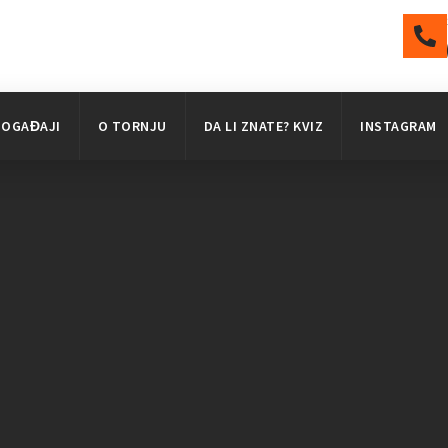
DOGAĐAJI
O TORNJU
DA LI ZNATE? KVIZ
INSTAGRAM