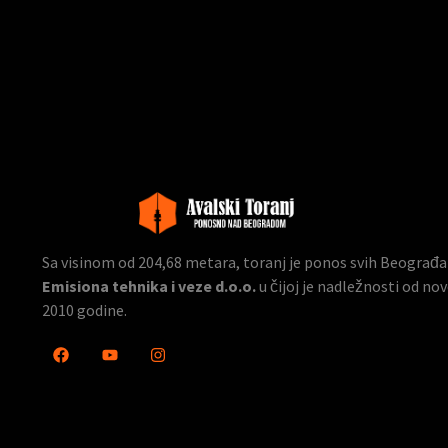
Sa visinom od 204,68 metara, toranj je ponos svih Beograđana
Emisiona tehnika i veze d.o.o.
u čijoj je nadležnosti od n
2010 godine.