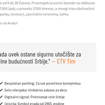
 od 9 do 20 časova. Prvomajski praznici dovode na vidikovac
 7.000 ljudi, u proseku 3.500 dnevno, a mnogi nisu obuhvaćeni
parku, teretani, sportskim terenima, kafeu.
u na Avalu!
ada uvek ostane sigurno utočište za
lne budućnosti Srbije."
— ETV Tim
Besplatan parking: Za sve posetioce kompleksa
Selo vilenjaka: Unikatna zabava za decu
Digitalni signal: Pokrivanje cele Srbije
Istorija: Simbol grada od 1965. godine