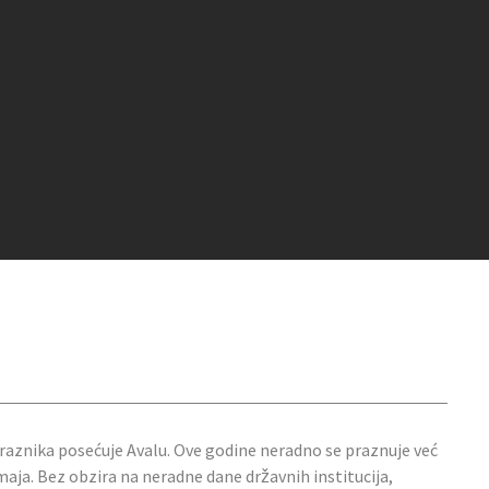
 praznika posećuje Avalu. Ove godine neradno se praznuje već
maja. Bez obzira na neradne dane državnih institucija,