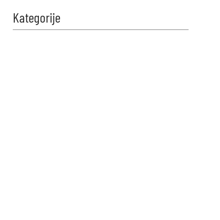
Kategorije
Zabavi se i
proveri znanje!
Naši kvizovi su dizajnirani da
testiraju tvoje granice. Reši kviz,
osvoji maksimalne poene i
proveri da li možeš da uđeš u
top 10 igrača na našoj rang listi.
Srećno!
VIDI KVIZOVE