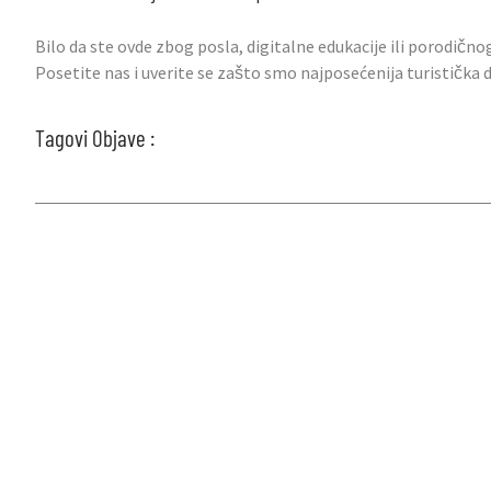
Bilo da ste ovde zbog posla, digitalne edukacije ili porodično
Posetite nas i uverite se zašto smo najposećenija turistička
Tagovi Objave :