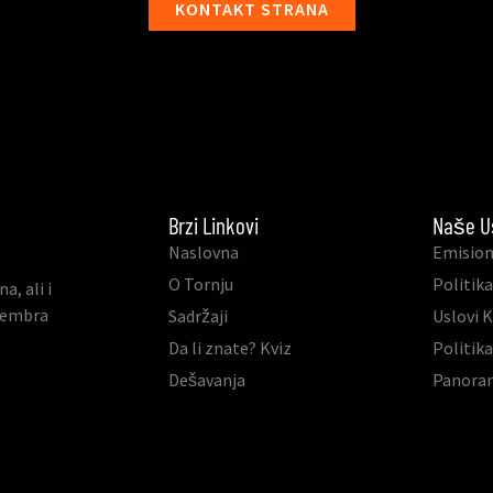
KONTAKT STRANA
Brzi Linkovi
Naše U
Naslovna
Emision
O Tornju
Politika
, ali i
ovembra
Sadržaji
Uslovi 
Da li znate? Kviz
Politik
Dešavanja
Panora