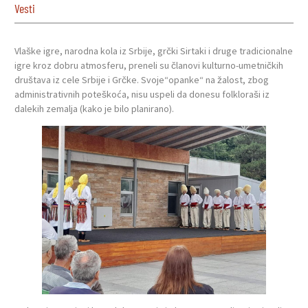
Vesti
Vlaške igre, narodna kola iz Srbije, grčki Sirtaki i druge tradicionalne
igre kroz dobru atmosferu, preneli su članovi kulturno-umetničkih
društava iz cele Srbije i Grčke. Svoje“opanke“ na žalost, zbog
administrativnih poteškoća, nisu uspeli da donesu folkloraši iz
dalekih zemalja (kako je bilo planirano).