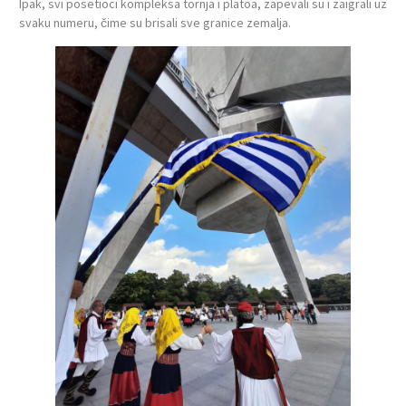
Ipak, svi posetioci kompleksa tornja i platoa, zapevali su i zaigrali uz
svaku numeru, čime su brisali sve granice zemalja.