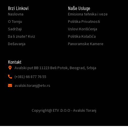
Brzi Linkovi
Naše Usluge
Naslovna
Emisiona tehnika i veze
O Tornju
Politika Privatnosti
Sadržaji
Uslovi Korišćenja
Da li znate? Kviz
Politika Kolačića
Dešavanja
Panoramske Kamere
Kontakt
Avalski put BB 11223 Beli Potok, Beograd, Srbija
(+381) 66 877 76 55
avalski.toranj@etv.rs
Copyright@ ETV .D.O.O - Avalski Toranj