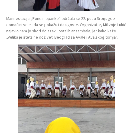
Manifestacija „Ponesi opanke“ održala se 22. put u Srbiji, gde
domaćini vole i da se pokažu i da ugoste. Organizator, Milivoje Lukić
najavio nam je skori dolazak i ostalih ansambala, jer kako kaže
„Velika je šteta ne doživeti Beograd sa Avale i Avalskog tornja“.