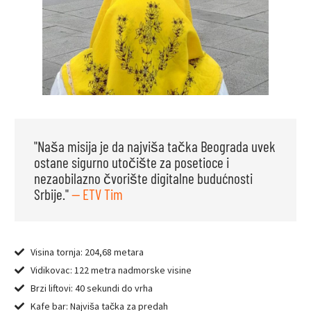
"Naša misija je da najviša tačka Beograda uvek
ostane sigurno utočište za posetioce i
nezaobilazno čvorište digitalne budućnosti
Srbije."
— ETV Tim
Visina tornja: 204,68 metara
Vidikovac: 122 metra nadmorske visine
Brzi liftovi: 40 sekundi do vrha
Kafe bar: Najviša tačka za predah