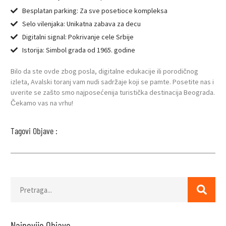
Besplatan parking: Za sve posetioce kompleksa
Selo vilenjaka: Unikatna zabava za decu
Digitalni signal: Pokrivanje cele Srbije
Istorija: Simbol grada od 1965. godine
Bilo da ste ovde zbog posla, digitalne edukacije ili porodičnog
izleta, Avalski toranj vam nudi sadržaje koji se pamte. Posetite nas i
uverite se zašto smo najposećenija turistička destinacija Beograda.
Čekamo vas na vrhu!
Tagovi Objave :
Najnovije Objave