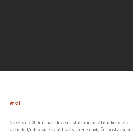
Vesti
Na skoro 1.000m2 na usluzi su asfaltirani multifunkcionalni s
za fudbal/odbojku. Za publiku i vatrene navijače, postavljene 