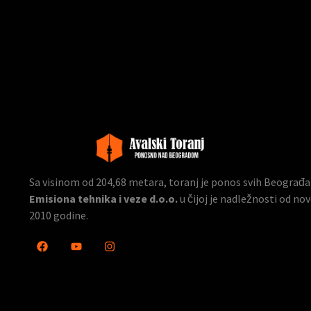
Sa visinom od 204,68 metara, toranj je ponos svih Beograđana
Emisiona tehnika i veze d.o.o.
u čijoj je nadležnosti od n
2010 godine.