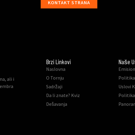
KONTAKT STRANA
Brzi Linkovi
Naše U
Naslovna
Emision
O Tornju
Politika
, ali i
ovembra
Sadržaji
Uslovi 
Da li znate? Kviz
Politik
Dešavanja
Panora