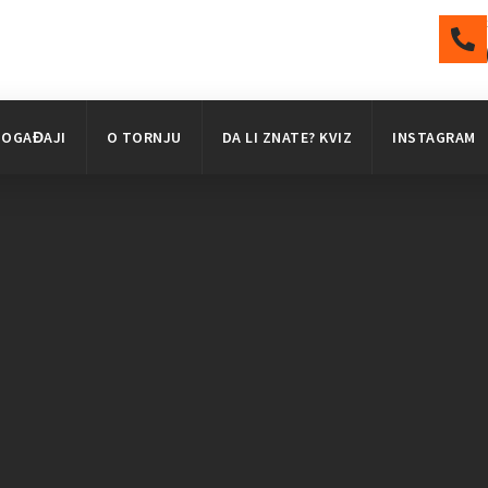
DOGAĐAJI
O TORNJU
DA LI ZNATE? KVIZ
INSTAGRAM