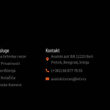
sluge
Kontakt
a tehnika i veze
Avalski put BB 11223 Beli
Potok, Beograd, Srbija
 Privatnosti
Korišćenja
(+381) 66 877 76 55
a Kolačića
avalski.toranj@etv.rs
mske Kamere