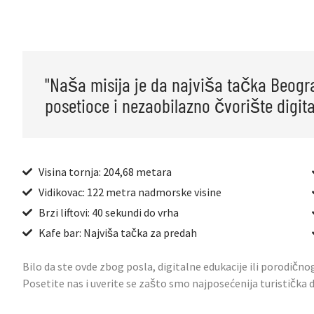
"Naša misija je da najviša tačka Beogr
posetioce i nezaobilazno čvorište digita
Visina tornja: 204,68 metara
Vidikovac: 122 metra nadmorske visine
Brzi liftovi: 40 sekundi do vrha
Kafe bar: Najviša tačka za predah
Bilo da ste ovde zbog posla, digitalne edukacije ili porodično
Posetite nas i uverite se zašto smo najposećenija turistička