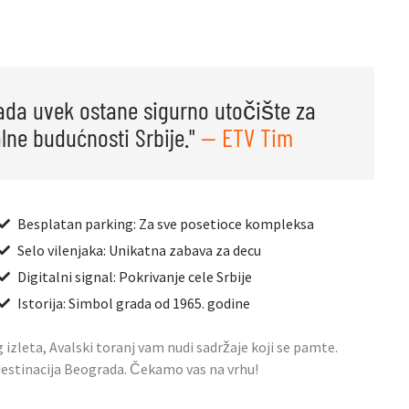
ada uvek ostane sigurno utočište za
lne budućnosti Srbije."
— ETV Tim
Besplatan parking: Za sve posetioce kompleksa
Selo vilenjaka: Unikatna zabava za decu
Digitalni signal: Pokrivanje cele Srbije
Istorija: Simbol grada od 1965. godine
g izleta, Avalski toranj vam nudi sadržaje koji se pamte.
 destinacija Beograda. Čekamo vas na vrhu!