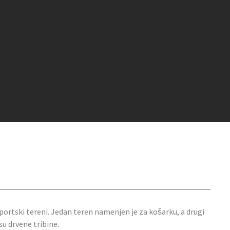
portski tereni. Jedan teren namenjen je za košarku, a drugi
su drvene tribine.