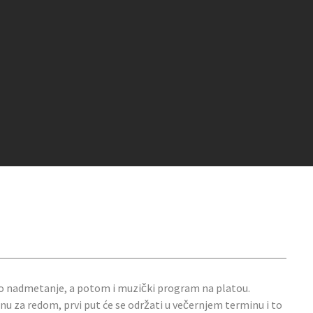
ko nadmetanje, a potom i muzički program na platou.
nu za redom, prvi put će se održati u večernjem terminu i to