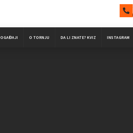
DOGAĐAJI
O TORNJU
DA LI ZNATE? KVIZ
INSTAGRAM