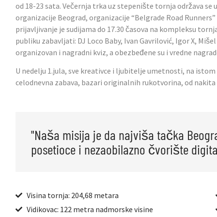
od 18-23 sata. Večernja trka uz stepenište tornja održava se u
organizacije Beograd, organizacije “Belgrade Road Runners” i
prijavljivanje je sudijama do 17.30 časova na kompleksu tornj
publiku zabavljati: DJ Loco Baby, Ivan Gavrilović, Igor X, Miše
organizovan i nagradni kviz, a obezbeđene su i vredne nagrad
U nedelju 1.jula, sve kreativce i ljubitelje umetnosti, na isto
celodnevna zabava, bazari originalnih rukotvorina, od nakita
"Naša misija je da najviša tačka Beogr
posetioce i nezaobilazno čvorište digita
Visina tornja: 204,68 metara
Vidikovac: 122 metra nadmorske visine