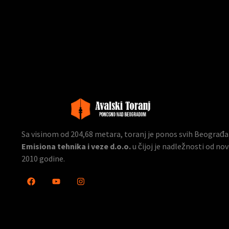
Sa visinom od 204,68 metara, toranj je ponos svih Beograđana
Emisiona tehnika i veze d.o.o.
u čijoj je nadležnosti od n
2010 godine.