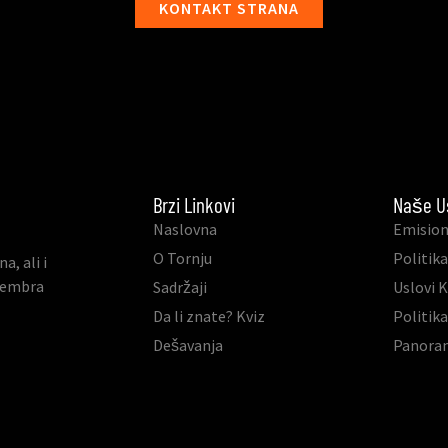
KONTAKT STRANA
Brzi Linkovi
Naše U
Naslovna
Emision
O Tornju
Politika
, ali i
ovembra
Sadržaji
Uslovi 
Da li znate? Kviz
Politik
Dešavanja
Panora