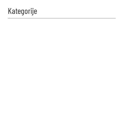
Kategorije
Zabavi se i
proveri znanje!
Naši kvizovi su dizajnirani da
testiraju tvoje granice. Reši kviz,
osvoji maksimalne poene i
proveri da li možeš da uđeš u
top 10 igrača na našoj rang listi.
Srećno!
VIDI KVIZOVE