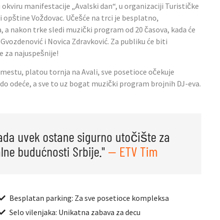
 okviru manifestacije „Avalski dan“, u organizaciji Turističke
 opštine Voždovac. Učešće na trci je besplatno,
a, a nakon trke sledi muzički program od 20 časova, kada će
l Gvozdenović i Novica Zdravković. Za publiku će biti
e za najuspešnije!
m mestu, platou tornja na Avali, sve posetioce očekuje
 do odeće, a sve to uz bogat muzički program brojnih DJ-eva.
ada uvek ostane sigurno utočište za
lne budućnosti Srbije."
— ETV Tim
Besplatan parking: Za sve posetioce kompleksa
Selo vilenjaka: Unikatna zabava za decu