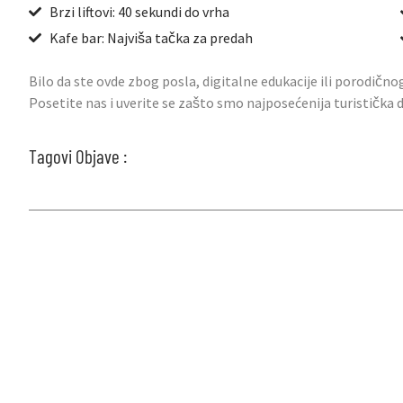
Brzi liftovi: 40 sekundi do vrha
Kafe bar: Najviša tačka za predah
Bilo da ste ovde zbog posla, digitalne edukacije ili porodično
Posetite nas i uverite se zašto smo najposećenija turistička
Tagovi Objave :