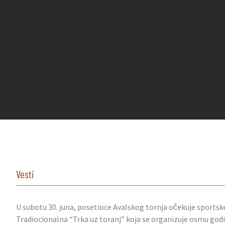
Vesti
U subotu 30. juna, posetioce Avalskog tornja očekuje sports
Tradiocionalna “Trka uz toranj” koja se organizuje osmu godi