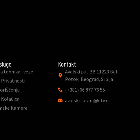
sluge
Kontakt
a tehnika i veze
Avalski put BB 11223 Beli
Potok, Beograd, Srbija
 Privatnosti
Korišćenja
(+381) 66 877 76 55
a Kolačića
avalski.toranj@etv.rs
mske Kamere