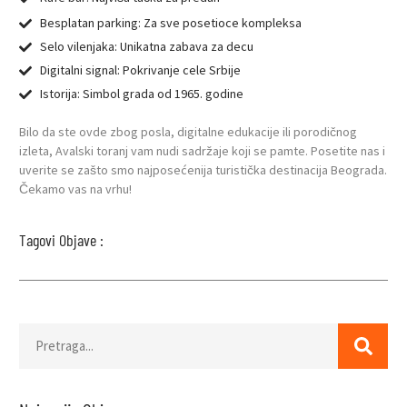
Besplatan parking: Za sve posetioce kompleksa
Selo vilenjaka: Unikatna zabava za decu
Digitalni signal: Pokrivanje cele Srbije
Istorija: Simbol grada od 1965. godine
Bilo da ste ovde zbog posla, digitalne edukacije ili porodičnog
izleta, Avalski toranj vam nudi sadržaje koji se pamte. Posetite nas i
uverite se zašto smo najposećenija turistička destinacija Beograda.
Čekamo vas na vrhu!
Tagovi Objave :