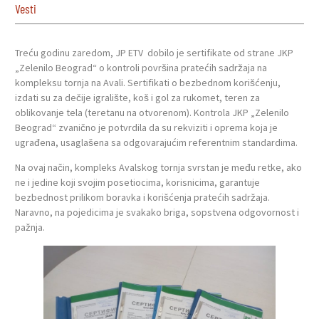
Vesti
Treću godinu zaredom, JP ETV dobilo je sertifikate od strane JKP
„Zelenilo Beograd“ o kontroli površina pratećih sadržaja na
kompleksu tornja na Avali. Sertifikati o bezbednom korišćenju,
izdati su za dečije igralište, koš i gol za rukomet, teren za
oblikovanje tela (teretanu na otvorenom). Kontrola JKP „Zelenilo
Beograd“ zvanično je potvrdila da su rekviziti i oprema koja je
ugrađena, usaglašena sa odgovarajućim referentnim standardima.
Na ovaj način, kompleks Avalskog tornja svrstan je među retke, ako
ne i jedine koji svojim posetiocima, korisnicima, garantuje
bezbednost prilikom boravka i korišćenja pratećih sadržaja.
Naravno, na pojedicima je svakako briga, sopstvena odgovornost i
pažnja.