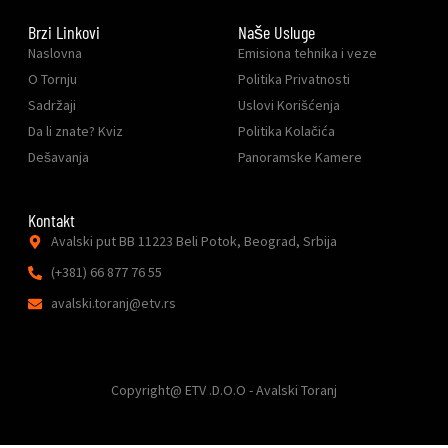
Brzi Linkovi
Naše Usluge
Naslovna
Emisiona tehnika i veze
O Tornju
Politika Privatnosti
Sadržaji
Uslovi Korišćenja
Da li znate? Kviz
Politika Kolačića
Dešavanja
Panoramske Kamere
Kontakt
Avalski put BB 11223 Beli Potok, Beograd, Srbija
(+381) 66 877 76 55
avalski.toranj@etv.rs
Copyright@ ETV .D.O.O - Avalski Toranj