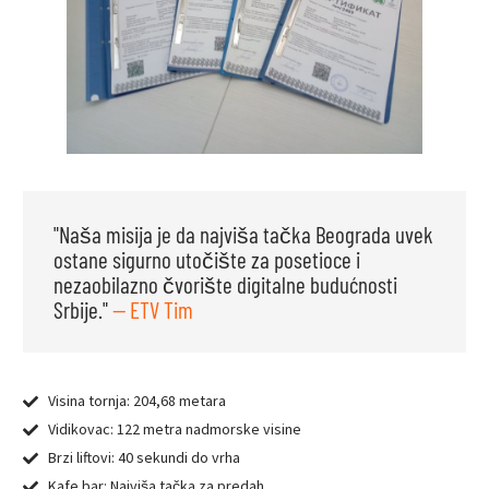
"Naša misija je da najviša tačka Beograda uvek
ostane sigurno utočište za posetioce i
nezaobilazno čvorište digitalne budućnosti
Srbije."
— ETV Tim
Visina tornja: 204,68 metara
Vidikovac: 122 metra nadmorske visine
Brzi liftovi: 40 sekundi do vrha
Kafe bar: Najviša tačka za predah