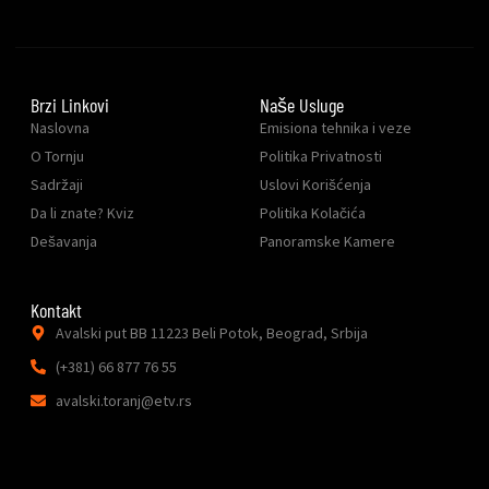
Brzi Linkovi
Naše Usluge
Naslovna
Emisiona tehnika i veze
O Tornju
Politika Privatnosti
Sadržaji
Uslovi Korišćenja
Da li znate? Kviz
Politika Kolačića
Dešavanja
Panoramske Kamere
Kontakt
Avalski put BB 11223 Beli Potok, Beograd, Srbija
(+381) 66 877 76 55
avalski.toranj@etv.rs