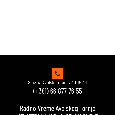
Reši kviz, osvoji maksimalne poene i proveri da li
možeš da uđeš u top 10 igrača na našoj rang listi.
Srećno!
VIDI KVIZOVE
Služba Avalski toranj 7.30-15.30
(+381) 66 877 76 55
Radno Vreme Avalskog Tornja
RADNO VREME AVALSKOG TORNJA TOKOM GODINE