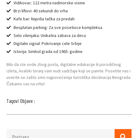
Vidikovac: 122 metra nadmorske visine
Brzi liftovi: 40 sekundi do vrha
Kafe bar: Najviša tačka za predah
Besplatan parking: Za sve posetioce kompleksa
Selo vilenjaka: Unikatna zabava za decu
Digitalni signal: Pokrivanje cele Srbije
Istorija: Simbol grada od 1965. godine
Bilo da ste ovde zbog posla, digitalne edukacije ili porodičnog
izleta, Avalski toranj vam nudi sadržaje koji se pamte. Posetite nas i
uverite se zašto smo najposećenija turistička destinacija Beograda.
Čekamo vas na vrhu!
Tagovi Objave :