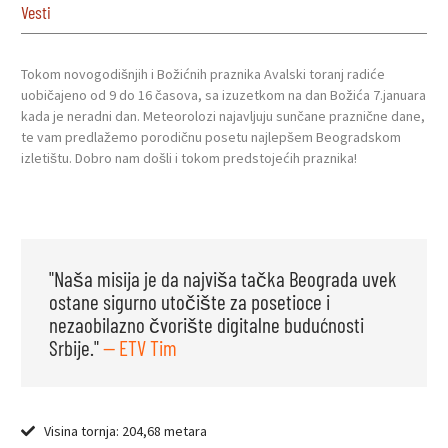
Vesti
Tokom novogodišnjih i Božićnih praznika Avalski toranj radiće
uobičajeno od 9 do 16 časova, sa izuzetkom na dan Božića 7.januara
kada je neradni dan. Meteorolozi najavljuju sunčane praznične dane,
te vam predlažemo porodičnu posetu najlepšem Beogradskom
izletištu. Dobro nam došli i tokom predstojećih praznika!
"Naša misija je da najviša tačka Beograda uvek
ostane sigurno utočište za posetioce i
nezaobilazno čvorište digitalne budućnosti
Srbije."
— ETV Tim
Visina tornja: 204,68 metara