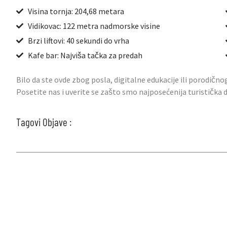
Visina tornja: 204,68 metara
Vidikovac: 122 metra nadmorske visine
Brzi liftovi: 40 sekundi do vrha
Kafe bar: Najviša tačka za predah
Bilo da ste ovde zbog posla, digitalne edukacije ili porodično
Posetite nas i uverite se zašto smo najposećenija turistička
Tagovi Objave :