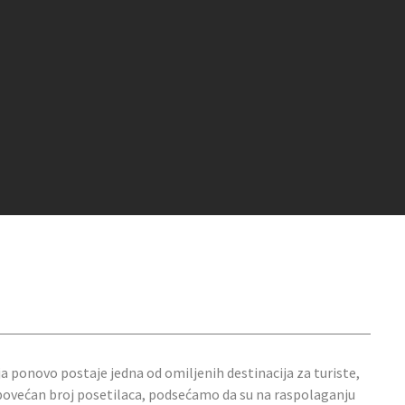
a ponovo postaje jedna od omiljenih destinacija za turiste,
 povećan broj posetilaca, podsećamo da su na raspolaganju