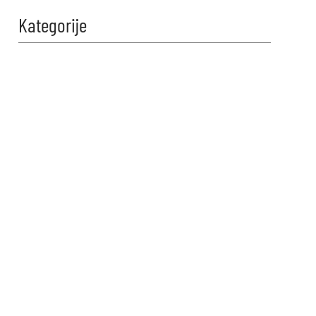
Kategorije
Zabavi se i
proveri znanje!
Naši kvizovi su dizajnirani da
testiraju tvoje granice. Reši kviz,
osvoji maksimalne poene i
proveri da li možeš da uđeš u
top 10 igrača na našoj rang listi.
Srećno!
VIDI KVIZOVE