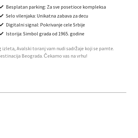
Besplatan parking: Za sve posetioce kompleksa
Selo vilenjaka: Unikatna zabava za decu
Digitalni signal: Pokrivanje cele Srbije
Istorija: Simbol grada od 1965. godine
g izleta, Avalski toranj vam nudi sadržaje koji se pamte.
 destinacija Beograda. Čekamo vas na vrhu!