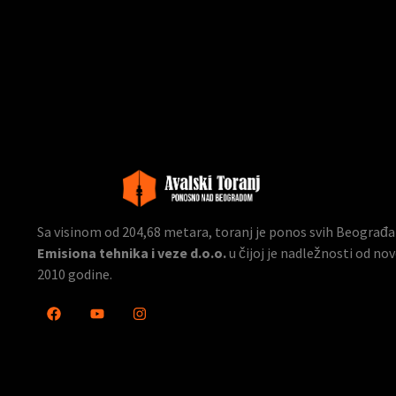
Sa visinom od 204,68 metara, toranj je ponos svih Beograđana
Emisiona tehnika i veze d.o.o.
u čijoj je nadležnosti od n
2010 godine.