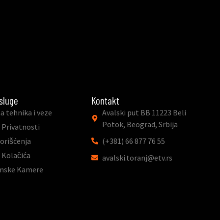
sluge
Kontakt
a tehnika i veze
Avalski put BB 11223 Beli
Potok, Beograd, Srbija
 Privatnosti
Korišćenja
(+381) 66 877 76 55
a Kolačića
avalski.toranj@etv.rs
mske Kamere