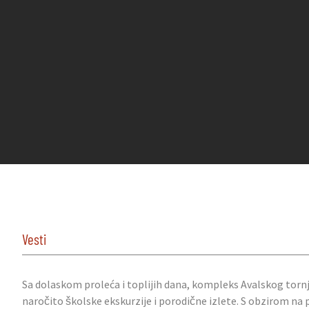
Vesti
Sa dolaskom proleća i toplijih dana, kompleks Avalskog tornj
naročito školske ekskurzije i porodične izlete. S obzirom na