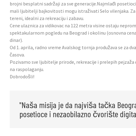
brojni besplatni sadržaji za sve generacije.Najmlađi poseti
mali ljubitelji bajkovitosti mogu istraživati Selo vilenjaka. Z
tereni, idealni za rekreaciju i zabavu.
Cene ulaznica za vidikovac na 122 metra visine ostaju nepro
spektakularnom pogledu na Beograd i okolinu (osnovna cena 
dinar).
Od 1. aprila, radno vreme Avalskog tornja produžava se za dva
časova.
Pozivamo sve ljubitelje prirode, rekreacije i prelepih pejzaža 
na raspolaganju.
Dobrodošli!
"Naša misija je da najviša tačka Beogr
posetioce i nezaobilazno čvorište digita