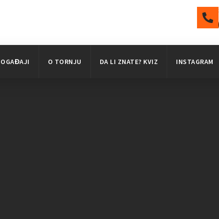
DOGAĐAJI
O TORNJU
DA LI ZNATE? KVIZ
INSTAGRAM