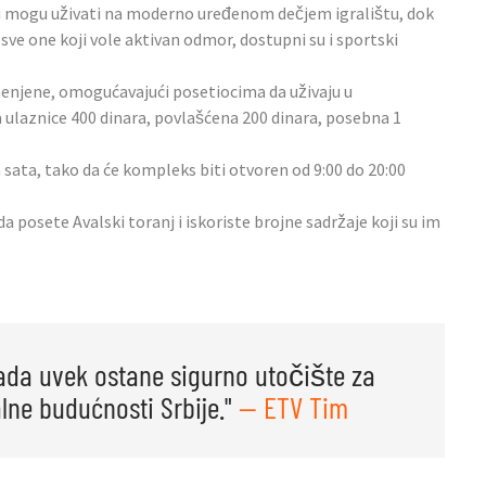
oci mogu uživati na moderno uređenom dečjem igralištu, dok
a sve one koji vole aktivan odmor, dostupni su i sportski
menjene, omogućavajući posetiocima da uživaju u
ulaznice 400 dinara, povlašćena 200 dinara, posebna 1
 sata, tako da će kompleks biti otvoren od 9:00 do 20:00
da posete Avalski toranj i iskoriste brojne sadržaje koji su im
ada uvek ostane sigurno utočište za
lne budućnosti Srbije."
— ETV Tim