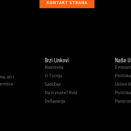
KONTAKT STRANA
Brzi Linkovi
Naše U
Naslovna
Emision
O Tornju
Politika
, ali i
ovembra
Sadržaji
Uslovi 
Da li znate? Kviz
Politik
Dešavanja
Panora