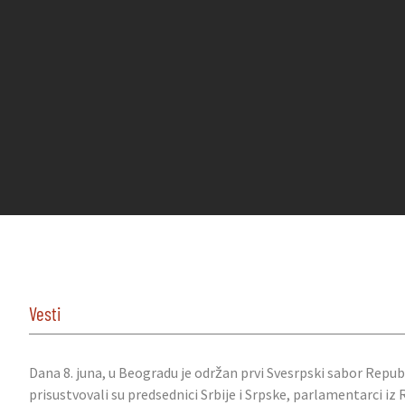
Vesti
Dana 8. juna, u Beogradu je održan prvi Svesrpski sabor Repu
prisustvovali su predsednici Srbije i Srpske, parlamentarci iz