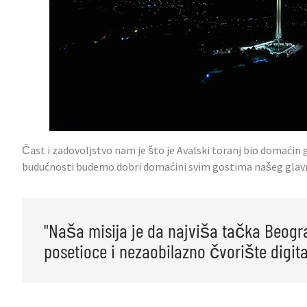
Čast i zadovoljstvo nam je što je Avalski toranj bio domaćin 
budućnosti budemo dobri domaćini svim gostima našeg glav
"Naša misija je da najviša tačka Beogr
posetioce i nezaobilazno čvorište digita