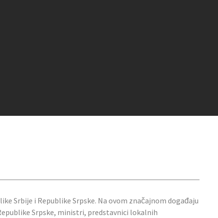
blike Srbije i Republike Srpske. Na ovom značajnom događaju
 Republike Srpske, ministri, predstavnici lokalnih