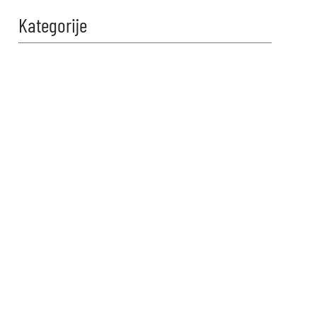
Kategorije
Zabavi se i
proveri znanje!
Naši kvizovi su dizajnirani da
testiraju tvoje granice. Reši kviz,
osvoji maksimalne poene i
proveri da li možeš da uđeš u
top 10 igrača na našoj rang listi.
Srećno!
VIDI KVIZOVE