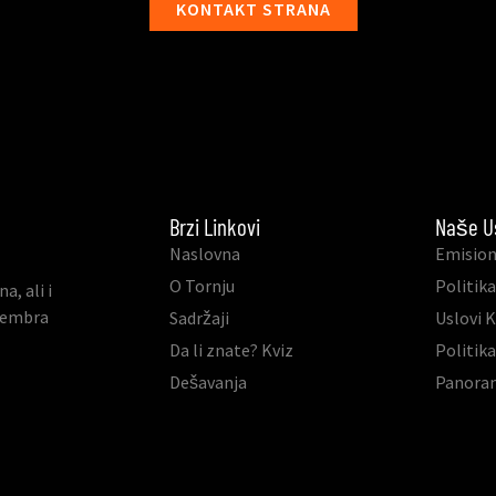
KONTAKT STRANA
Brzi Linkovi
Naše U
Naslovna
Emision
O Tornju
Politika
, ali i
ovembra
Sadržaji
Uslovi 
Da li znate? Kviz
Politik
Dešavanja
Panora