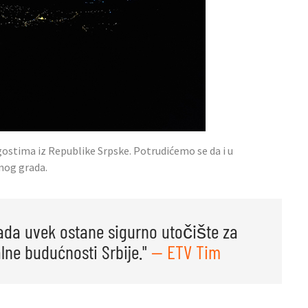
gostima iz Republike Srpske. Potrudićemo se da i u
nog grada.
ada uvek ostane sigurno utočište za
lne budućnosti Srbije."
— ETV Tim