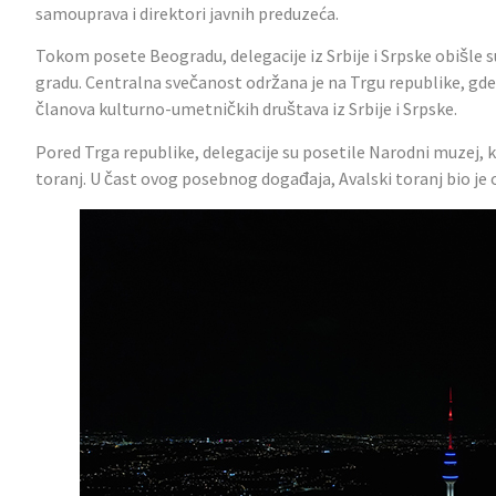
samouprava i direktori javnih preduzeća.
Tokom posete Beogradu, delegacije iz Srbije i Srpske obišle
gradu. Centralna svečanost održana je na Trgu republike, gd
članova kulturno-umetničkih društava iz Srbije i Srpske.
Pored Trga republike, delegacije su posetile Narodni muzej, k
toranj. U čast ovog posebnog događaja, Avalski toranj bio je