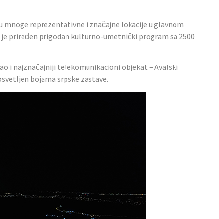
 su mnoge reprezentativne i značajne lokacije u glavnom
e je priređen prigodan kulturno-umetnički program sa 2500
ao i najznačajniji telekomunikacioni objekat – Avalski
 osvetljen bojama srpske zastave.