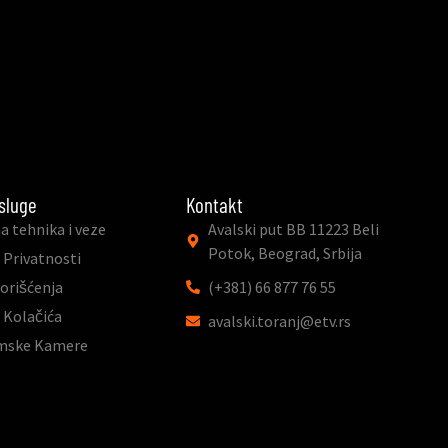
sluge
Kontakt
a tehnika i veze
Avalski put BB 11223 Beli
Potok, Beograd, Srbija
 Privatnosti
Korišćenja
(+381) 66 877 76 55
a Kolačića
avalski.toranj@etv.rs
mske Kamere