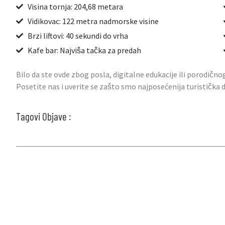
Visina tornja: 204,68 metara
Vidikovac: 122 metra nadmorske visine
Brzi liftovi: 40 sekundi do vrha
Kafe bar: Najviša tačka za predah
Bilo da ste ovde zbog posla, digitalne edukacije ili porodično
Posetite nas i uverite se zašto smo najposećenija turistička
Tagovi Objave :