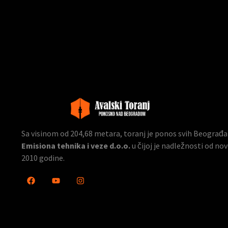
Sa visinom od 204,68 metara, toranj je ponos svih Beograđana
Emisiona tehnika i veze d.o.o.
u čijoj je nadležnosti od n
2010 godine.