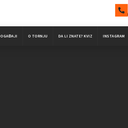
DOGAĐAJI
O TORNJU
DA LI ZNATE? KVIZ
INSTAGRAM