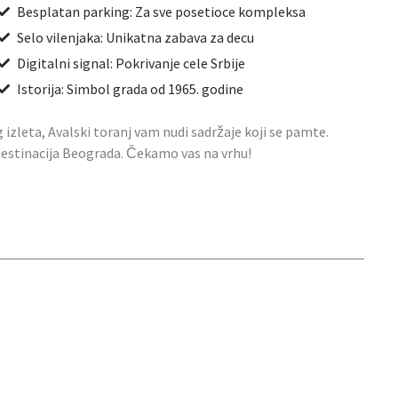
Besplatan parking: Za sve posetioce kompleksa
Selo vilenjaka: Unikatna zabava za decu
Digitalni signal: Pokrivanje cele Srbije
Istorija: Simbol grada od 1965. godine
g izleta, Avalski toranj vam nudi sadržaje koji se pamte.
 destinacija Beograda. Čekamo vas na vrhu!