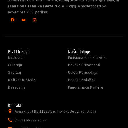
Sa visinom od 204,68 metara, toranj je ponos svih Beograđana, ali
i
Emisiona tehnika i veze d.o.o.
u čijoj je nadležnosti od
novembra 2010 godine.
Brzi Linkovi
Naše Usluge
Naslovna
Emisiona tehnika i veze
O Tornju
Politika Privatnosti
Sadržaji
Uslovi Korišćenja
Da li znate? Kviz
Politika Kolačića
Dešavanja
Panoramske Kamere
Kontakt
Avalski put BB 11223 Beli Potok, Beograd, Srbija
(+381) 66 877 76 55