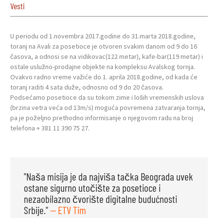
Vesti
U periodu od 1.novembra 2017.godine do 31.marta 2018.godine,
toranj na Avali za posetioce je otvoren svakim danom od 9 do 16
časova, a odnosi se na vidikovac(122 metar), kafe-bar(119 metar) i
ostale uslužno-prodajne objekte na kompleksu Avalskog tornja.
Ovakvo radno vreme važiće do 1. aprila 2018.godine, od kada će
toranj raditi 4 sata duže, odnosno od 9 do 20 časova.
Podsećamo posetioce da su tokom zime i loših vremenskih uslova
(brzina vetra veća od 13m/s) moguća povremena zatvaranja tornja,
pa je poželjno prethodno informisanje o njegovom radu na broj
telefona + 381 11 390 75 27.
"Naša misija je da najviša tačka Beograda uvek
ostane sigurno utočište za posetioce i
nezaobilazno čvorište digitalne budućnosti
Srbije."
— ETV Tim