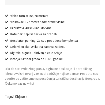
Visina tornja: 204,68 metara
Vidikovac: 122 metra nadmorske visine
Brzi liftovi: 40 sekundi do vrha
Kafe bar: Najviša tačka za predah
Besplatan parking: Za sve posetioce kompleksa
Selo vilenjaka: Unikatna zabava za decu
Digitalni signal: Pokrivanje cele Srbije
Istorija: Simbol grada od 1965. godine
Bilo da ste ovde zbog posla, digitalne edukacije ili porodičnog
izleta, Avalski toranj vam nudi sadržaje koji se pamte. Posetite nas i
uverite se zašto smo najposećenija turistička destinacija Beograda.
Čekamo vas na vrhu!
Tagovi Objave :