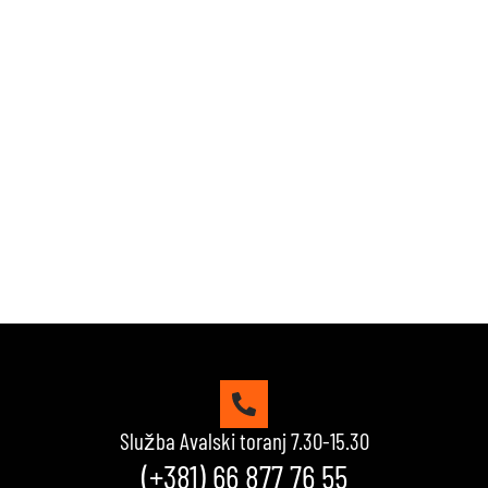
Zabavi se i proveri znanje!
Naši kvizovi su dizajnirani da testiraju tvoje granice.
Reši kviz, osvoji maksimalne poene i proveri da li
možeš da uđeš u top 10 igrača na našoj rang listi.
Srećno!
VIDI KVIZOVE
Služba Avalski toranj 7.30-15.30
(+381) 66 877 76 55