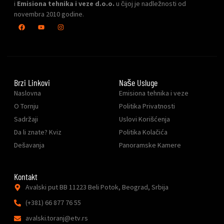
i
Emisiona tehnika i veze d.o.o.
u čijoj je nadležnosti od
novembra 2010 godine.
Brzi Linkovi
Naše Usluge
Naslovna
Emisiona tehnika i veze
O Tornju
Politika Privatnosti
Sadržaji
Uslovi Korišćenja
Da li znate? Kviz
Politika Kolačića
Dešavanja
Panoramske Kamere
Kontakt
Avalski put BB 11223 Beli Potok, Beograd, Srbija
(+381) 66 877 76 55
avalski.toranj@etv.rs