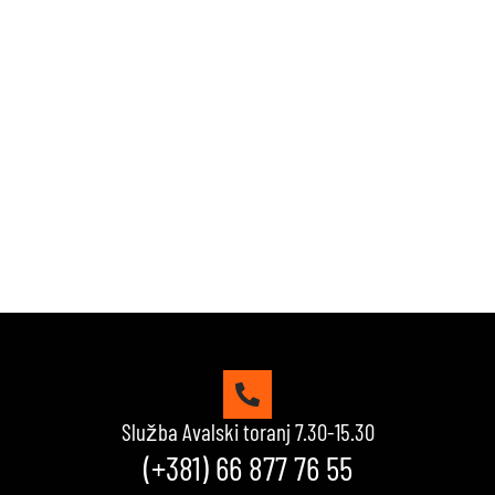
Zabavi se i proveri znanje!
Naši kvizovi su dizajnirani da testiraju tvoje granice.
Reši kviz, osvoji maksimalne poene i proveri da li
možeš da uđeš u top 10 igrača na našoj rang listi.
Srećno!
VIDI KVIZOVE
Služba Avalski toranj 7.30-15.30
(+381) 66 877 76 55