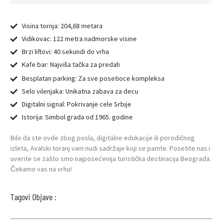
Visina tornja: 204,68 metara
Vidikovac: 122 metra nadmorske visine
Brzi liftovi: 40 sekundi do vrha
Kafe bar: Najviša tačka za predah
Besplatan parking: Za sve posetioce kompleksa
Selo vilenjaka: Unikatna zabava za decu
Digitalni signal: Pokrivanje cele Srbije
Istorija: Simbol grada od 1965. godine
Bilo da ste ovde zbog posla, digitalne edukacije ili porodičnog
izleta, Avalski toranj vam nudi sadržaje koji se pamte. Posetite nas i
uverite se zašto smo najposećenija turistička destinacija Beograda.
Čekamo vas na vrhu!
Tagovi Objave :