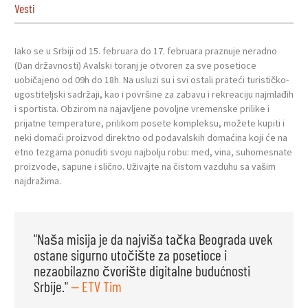
Vesti
Iako se u Srbiji od 15. februara do 17. februara praznuje neradno
(Dan državnosti) Avalski toranj je otvoren za sve posetioce
uobičajeno od 09h do 18h. Na usluzi su i svi ostali prateći turističko-
ugostiteljski sadržaji, kao i površine za zabavu i rekreaciju najmlađih
i sportista. Obzirom na najavljene povoljne vremenske prilike i
prijatne temperature, prilikom posete kompleksu, možete kupiti i
neki domaći proizvod direktno od podavalskih domaćina koji će na
etno tezgama ponuditi svoju najbolju robu: med, vina, suhomesnate
proizvode, sapune i slično. Uživajte na čistom vazduhu sa vašim
najdražima.
"Naša misija je da najviša tačka Beograda uvek
ostane sigurno utočište za posetioce i
nezaobilazno čvorište digitalne budućnosti
Srbije."
— ETV Tim