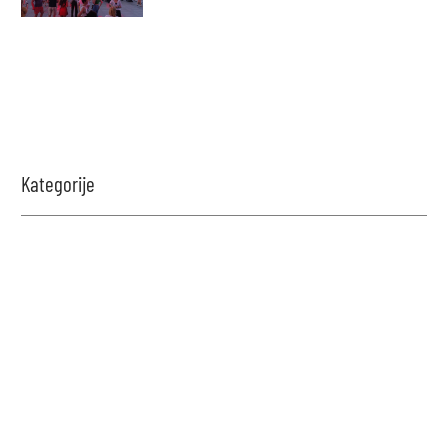
Kategorije
Zabavi se i proveri znanje!
Naši kvizovi su dizajnirani da testiraju tvoje granice.
Reši kviz, osvoji maksimalne poene i proveri da li
možeš da uđeš u top 10 igrača na našoj rang listi.