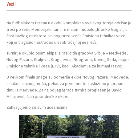
Vesti
Na fudbalskom terenu u okviru kompleksa Avalskog tornja održan je
treći po redu Memorijalni turnir u malom fudbalu „Branko Gogić“, u
čast bivšeg direktora Javnog preduzeća Emisiona tehnika i veze,
koji je tragično nastradao u saobraćajnoj nesreći.
Turnir je okupio osam ekipa iz različitih gradova Srbije – Medveđe,
Novog Pazara, Kraljeva, Kragujevca, Beograda, Novog Sada, ekipe
Emisione tehnike i veze (ETV), kao i Akademije za humani razvoj.
U velikom finalu snage su odmerile ekipe Novog Pazara i Medveđe,
a nakon sjajnog meča, pehar za prvo mesto zasluženo je pripao
timu iz Medveđe. Za najboljeg igrača turnira proglašen je David
Mihajlović, član pobedničke ekipe.
Zahvaljujemo se svim učesnicima.