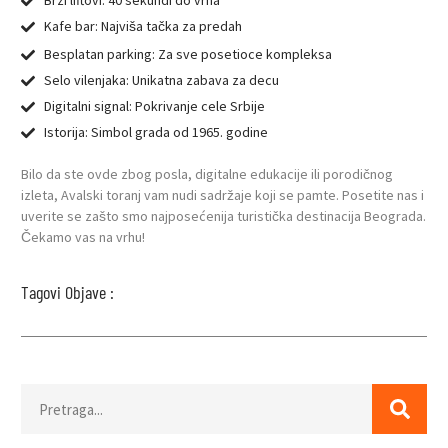
Brzi liftovi: 40 sekundi do vrha
Kafe bar: Najviša tačka za predah
Besplatan parking: Za sve posetioce kompleksa
Selo vilenjaka: Unikatna zabava za decu
Digitalni signal: Pokrivanje cele Srbije
Istorija: Simbol grada od 1965. godine
Bilo da ste ovde zbog posla, digitalne edukacije ili porodičnog
izleta, Avalski toranj vam nudi sadržaje koji se pamte. Posetite nas i
uverite se zašto smo najposećenija turistička destinacija Beograda.
Čekamo vas na vrhu!
Tagovi Objave :