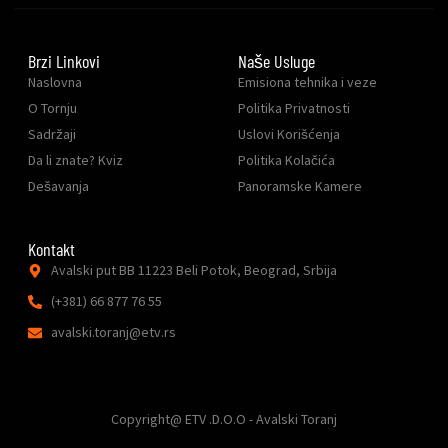
Brzi Linkovi
Naše Usluge
Naslovna
Emisiona tehnika i veze
O Tornju
Politika Privatnosti
Sadržaji
Uslovi Korišćenja
Da li znate? Kviz
Politika Kolačića
Dešavanja
Panoramske Kamere
Kontakt
Avalski put BB 11223 Beli Potok, Beograd, Srbija
(+381) 66 877 76 55
avalski.toranj@etv.rs
Copyright@ ETV .D.O.O - Avalski Toranj