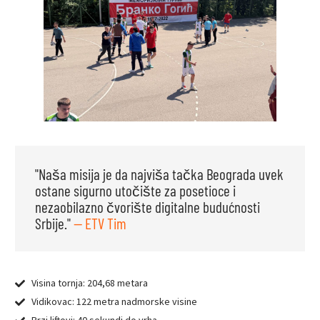
"Naša misija je da najviša tačka Beograda uvek
ostane sigurno utočište za posetioce i
nezaobilazno čvorište digitalne budućnosti
Srbije."
— ETV Tim
Visina tornja: 204,68 metara
Vidikovac: 122 metra nadmorske visine