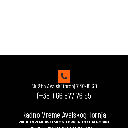
možeš da uđeš u top 10 igrača na našoj rang listi.
Srećno!
VIDI KVIZOVE
Služba Avalski toranj 7.30-15.30
(+381) 66 877 76 55
Radno Vreme Avalskog Tornja
RADNO VREME AVALSKOG TORNJA TOKOM GODINE