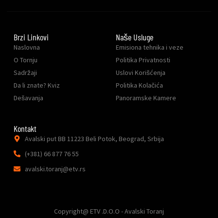
Brzi Linkovi
Naše Usluge
Naslovna
Emisiona tehnika i veze
O Tornju
Politika Privatnosti
Sadržaji
Uslovi Korišćenja
Da li znate? Kviz
Politika Kolačića
Dešavanja
Panoramske Kamere
Kontakt
Avalski put BB 11223 Beli Potok, Beograd, Srbija
(+381) 66 877 76 55
avalski.toranj@etv.rs
Copyright@ ETV .D.O.O - Avalski Toranj