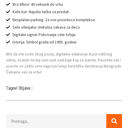
Brzi liftovi: 40 sekundi do vrha
Kafe bar: Najviša tačka za predah
Besplatan parking: Za sve posetioce kompleksa
Selo vilenjaka: Unikatna zabava za decu
Digitalni signal: Pokrivanje cele Srbije
Istorija: Simbol grada od 1965. godine
Bilo da ste ovde zbog posla, digitalne edukacije ili porodičnog
izleta, Avalski toranj vam nudi sadržaje koji se pamte. Posetite nas i
uverite se zašto smo najposećenija turistička destinacija Beograda.
Čekamo vas na vrhu!
Tagovi Objave :