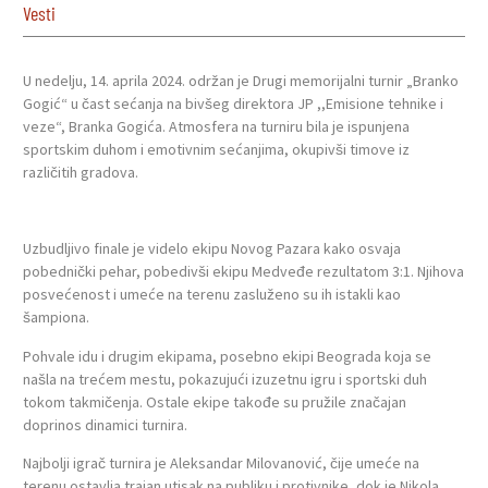
Vesti
U nedelju, 14. aprila 2024. održan je Drugi memorijalni turnir „Branko
Gogić“ u čast sećanja na bivšeg direktora JP ,,Emisione tehnike i
veze“, Branka Gogića. Atmosfera na turniru bila je ispunjena
sportskim duhom i emotivnim sećanjima, okupivši timove iz
različitih gradova.
Uzbudljivo finale je videlo ekipu Novog Pazara kako osvaja
pobednički pehar, pobedivši ekipu Medveđe rezultatom 3:1. Njihova
posvećenost i umeće na terenu zasluženo su ih istakli kao
šampiona.
Pohvale idu i drugim ekipama, posebno ekipi Beograda koja se
našla na trećem mestu, pokazujući izuzetnu igru i sportski duh
tokom takmičenja. Ostale ekipe takođe su pružile značajan
doprinos dinamici turnira.
Najbolji igrač turnira je Aleksandar Milovanović, čije umeće na
terenu ostavlja trajan utisak na publiku i protivnike, dok je Nikola