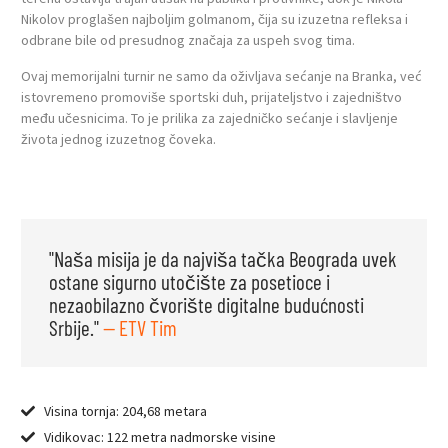
Nikolov proglašen najboljim golmanom, čija su izuzetna refleksa i
odbrane bile od presudnog značaja za uspeh svog tima.
Ovaj memorijalni turnir ne samo da oživljava sećanje na Branka, već
istovremeno promoviše sportski duh, prijateljstvo i zajedništvo
među učesnicima. To je prilika za zajedničko sećanje i slavljenje
života jednog izuzetnog čoveka.
"Naša misija je da najviša tačka Beograda uvek
ostane sigurno utočište za posetioce i
nezaobilazno čvorište digitalne budućnosti
Srbije."
— ETV Tim
Visina tornja: 204,68 metara
Vidikovac: 122 metra nadmorske visine