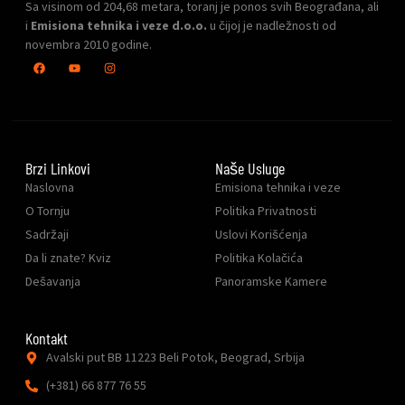
Sa visinom od 204,68 metara, toranj je ponos svih Beograđana, ali
i
Emisiona tehnika i veze d.o.o.
u čijoj je nadležnosti od
novembra 2010 godine.
Brzi Linkovi
Naše Usluge
Naslovna
Emisiona tehnika i veze
O Tornju
Politika Privatnosti
Sadržaji
Uslovi Korišćenja
Da li znate? Kviz
Politika Kolačića
Dešavanja
Panoramske Kamere
Kontakt
Avalski put BB 11223 Beli Potok, Beograd, Srbija
(+381) 66 877 76 55