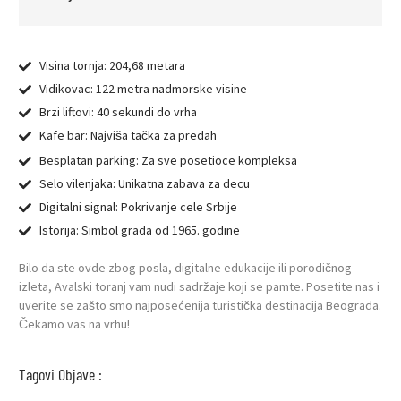
Visina tornja: 204,68 metara
Vidikovac: 122 metra nadmorske visine
Brzi liftovi: 40 sekundi do vrha
Kafe bar: Najviša tačka za predah
Besplatan parking: Za sve posetioce kompleksa
Selo vilenjaka: Unikatna zabava za decu
Digitalni signal: Pokrivanje cele Srbije
Istorija: Simbol grada od 1965. godine
Bilo da ste ovde zbog posla, digitalne edukacije ili porodičnog
izleta, Avalski toranj vam nudi sadržaje koji se pamte. Posetite nas i
uverite se zašto smo najposećenija turistička destinacija Beograda.
Čekamo vas na vrhu!
Tagovi Objave :