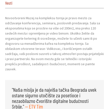
Vesti
Novootvoreni Muzej na kompleksu tornja je pravo mesto za
održavanje konferencija, seminara, poslovnih predavanja. Sala sa
eksponatima koja se prostire na više od 200m2, ima preko 120
sedećih mesta i opremljena je video bimom. Ukoliko želite da
organizujete ketering ili osveženje, možete to učiniti sami ili po
dogovoru sa menadžerima kafea na kompleksu tornja. Sa
obilaskom otvorene terase- Vidikovac, i korišćenjem ostalih
sadržaja, vaši poslovni susreti u takvoj atmosferi postaju prijateljski
i pravi partnerski. Na ovom mestu gde se tehnički i istorijski
prepliću prošlost, sadašnjost i budućnost, momenti se pamte
zauvek.
"Naša misija je da najviša tačka Beograda uvek
ostane sigurno utočište za posetioce i
nezaobilazno čvorište digitalne budućnosti
Srbije."
— ETV Tim