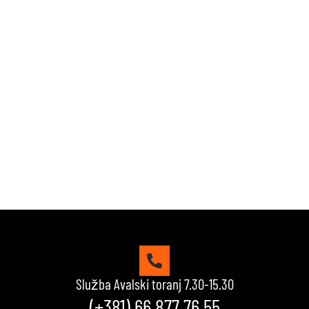
Zabavi se i proveri znanje!
Naši kvizovi su dizajnirani da testiraju tvoje granice.
Reši kviz, osvoji maksimalne poene i proveri da li
možeš da uđeš u top 10 igrača na našoj rang listi.
Srećno!
VIDI KVIZOVE
Služba Avalski toranj 7.30-15.30
(+381) 66 877 76 55