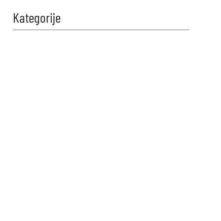
Kategorije
Zabavi se i
proveri znanje!
Naši kvizovi su dizajnirani da
testiraju tvoje granice. Reši kviz,
osvoji maksimalne poene i
proveri da li možeš da uđeš u
top 10 igrača na našoj rang listi.
Srećno!
VIDI KVIZOVE