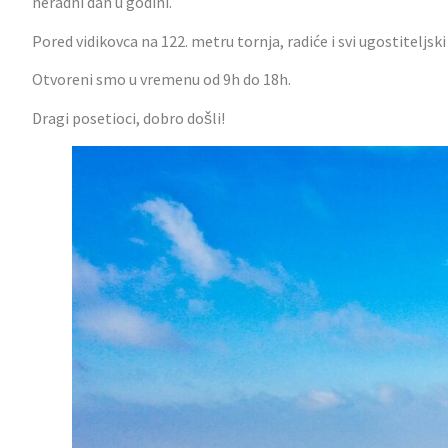
neradni dan u godini.
Pored vidikovca na 122. metru tornja, radiće i svi ugostiteljski
Otvoreni smo u vremenu od 9h do 18h.
Dragi posetioci, dobro došli!