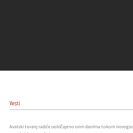
Vesti
Avalski toranj radiće uobičajeno svim danima tokom novogodišn