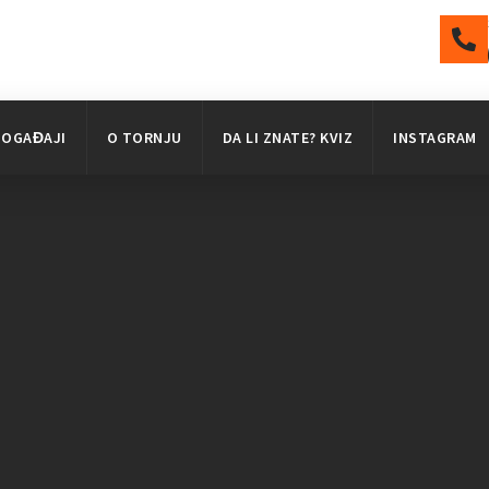
DOGAĐAJI
O TORNJU
DA LI ZNATE? KVIZ
INSTAGRAM