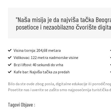
"Naša misija je da najviša tačka Beogr
posetioce i nezaobilazno čvorište digita
Visina tornja: 204,68 metara
Vidikovac: 122 metra nadmorske visine
Brzi liftovi: 40 sekundi do vrha
Kafe bar: Najviša tačka za predah
Bilo da ste ovde zbog posla, digitalne edukacije ili porodično
Posetite nas i uverite se zašto smo najposećenija turistička
Tagovi Objave :