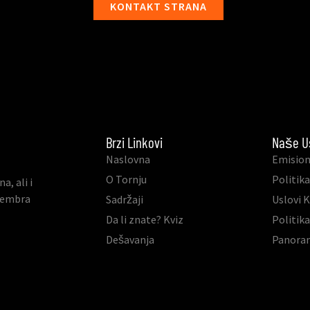
KONTAKT STRANA
Brzi Linkovi
Naše U
Naslovna
Emision
O Tornju
Politika
, ali i
ovembra
Sadržaji
Uslovi 
Da li znate? Kviz
Politik
Dešavanja
Panora