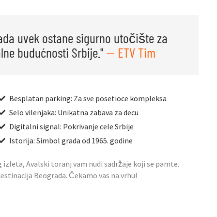
ada uvek ostane sigurno utočište za
lne budućnosti Srbije."
— ETV Tim
Besplatan parking: Za sve posetioce kompleksa
Selo vilenjaka: Unikatna zabava za decu
Digitalni signal: Pokrivanje cele Srbije
Istorija: Simbol grada od 1965. godine
g izleta, Avalski toranj vam nudi sadržaje koji se pamte.
 destinacija Beograda. Čekamo vas na vrhu!