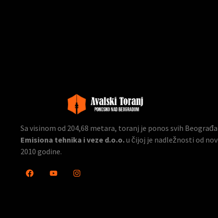
Sa visinom od 204,68 metara, toranj je ponos svih Beograđana
Emisiona tehnika i veze d.o.o.
u čijoj je nadležnosti od n
2010 godine.