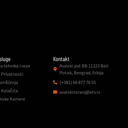
sluge
Kontakt
a tehnika i veze
Avalski put BB 11223 Beli
Potok, Beograd, Srbija
 Privatnosti
Korišćenja
(+381) 66 877 76 55
a Kolačića
avalski.toranj@etv.rs
mske Kamere