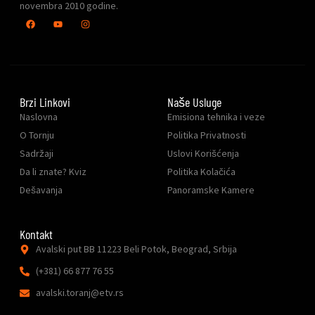
novembra 2010 godine.
Brzi Linkovi
Naše Usluge
Naslovna
Emisiona tehnika i veze
O Tornju
Politika Privatnosti
Sadržaji
Uslovi Korišćenja
Da li znate? Kviz
Politika Kolačića
Dešavanja
Panoramske Kamere
Kontakt
Avalski put BB 11223 Beli Potok, Beograd, Srbija
(+381) 66 877 76 55
avalski.toranj@etv.rs