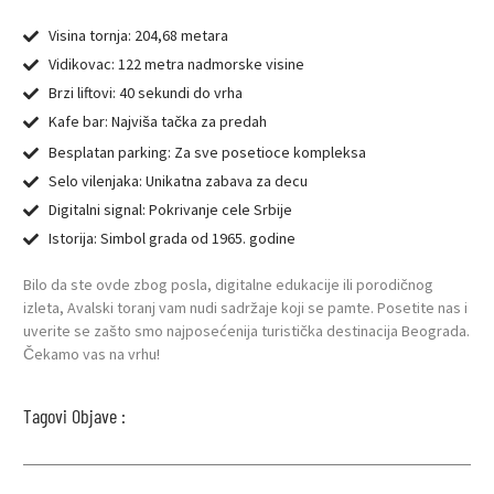
Visina tornja: 204,68 metara
Vidikovac: 122 metra nadmorske visine
Brzi liftovi: 40 sekundi do vrha
Kafe bar: Najviša tačka za predah
Besplatan parking: Za sve posetioce kompleksa
Selo vilenjaka: Unikatna zabava za decu
Digitalni signal: Pokrivanje cele Srbije
Istorija: Simbol grada od 1965. godine
Bilo da ste ovde zbog posla, digitalne edukacije ili porodičnog
izleta, Avalski toranj vam nudi sadržaje koji se pamte. Posetite nas i
uverite se zašto smo najposećenija turistička destinacija Beograda.
Čekamo vas na vrhu!
Tagovi Objave :