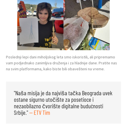
Poslednji lepi dani miholjskog leta smo iskoristili, ali pripremamo
vam podjednako zanimljiva druženja i za hladnije dane. Pratite nas
na svim platformama, kako biste bili obavešteni na vreme.
"Naša misija je da najviša tačka Beograda uvek
ostane sigurno utočište za posetioce i
nezaobilazno čvorište digitalne budućnosti
Srbije."
— ETV Tim