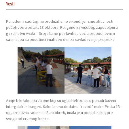
Vesti
Ponudom i sadržajima produžili smo vikend, jer smo aktivnosti
počeli već u petak, 13.oktobra. Poligone za višeboj, zaposoleni u
gazdinstvu Avala – Srbijašume postavili su već u prepodnevnim
satima, pa su posetioci imali ceo dan za savladavanje prepreka.
A nije bilo lako, pa za one koji su ogladneli bili su u ponudi čuveni
Intergalaktik burgeri. Kako bismo dodatno “razbili” maler Petka 13-
og, kreativna radionica Suncokreti, imala je u ponudi nakit, pre
svega od crvenog konca.