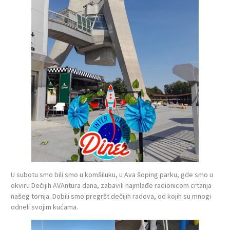
U subotu smo bili smo u komšiluku, u Ava šoping parku, gde smo u
okviru Dečijih AVAntura dana, zabavili najmlađe radionicom crtanja
našeg tornja. Dobili smo pregršt dečijih radova, od kojih su mnogi
odneli svojim kućama.