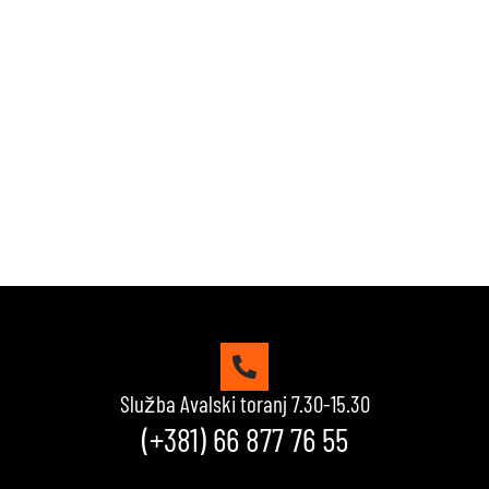
Naši kvizovi su dizajnirani da testiraju tvoje granice.
Reši kviz, osvoji maksimalne poene i proveri da li
možeš da uđeš u top 10 igrača na našoj rang listi.
Srećno!
VIDI KVIZOVE
Služba Avalski toranj 7.30-15.30
(+381) 66 877 76 55