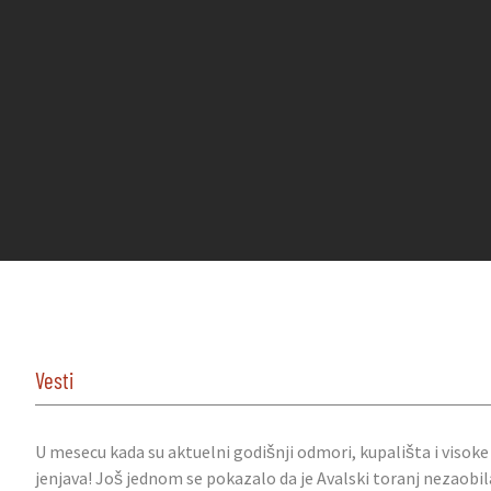
Vesti
U mesecu kada su aktuelni godišnji odmori, kupališta i viso
jenjava! Još jednom se pokazalo da je Avalski toranj nezaobilaz