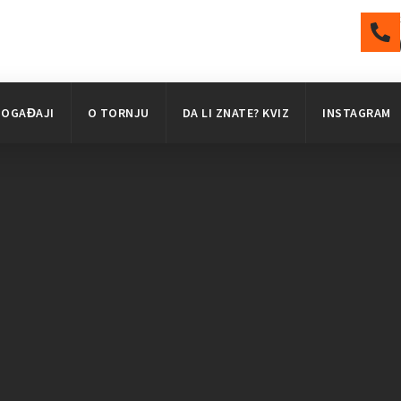
DOGAĐAJI
O TORNJU
DA LI ZNATE? KVIZ
INSTAGRAM