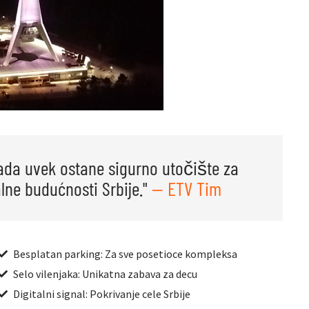
ada uvek ostane sigurno utočište za
lne budućnosti Srbije."
— ETV Tim
Besplatan parking: Za sve posetioce kompleksa
Selo vilenjaka: Unikatna zabava za decu
Digitalni signal: Pokrivanje cele Srbije