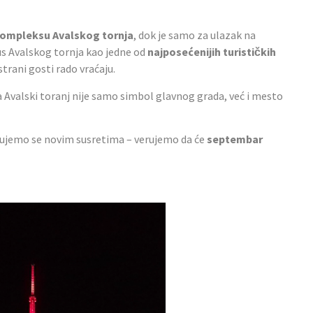
 kompleksu Avalskog tornja
, dok je samo za ulazak na
us Avalskog tornja kao jedne od
najposećenijih turističkih
strani gosti rado vraćaju.
 Avalski toranj nije samo simbol glavnog grada, već i mesto
ujemo se novim susretima – verujemo da će
septembar