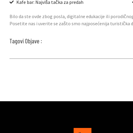
Kafe bar: Najviša tačka za predah
Bilo da ste ovde zbog posla, digitalne edukacije ili porodično
Posetite nas i uverite se zašto smo najposećenija turistička
Tagovi Objave :