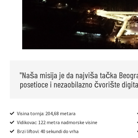
"Naša misija je da najviša tačka Beogr
posetioce i nezaobilazno čvorište digita
Visina tornja: 204,68 metara
Vidikovac: 122 metra nadmorske visine
Brzi liftovi: 40 sekundi do vrha