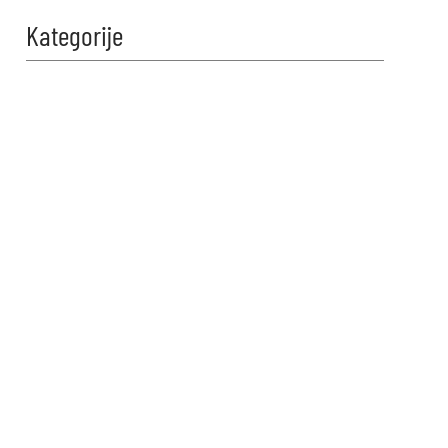
Kategorije
Zabavi se i
proveri znanje!
Naši kvizovi su dizajnirani da
testiraju tvoje granice. Reši kviz,
osvoji maksimalne poene i
proveri da li možeš da uđeš u
top 10 igrača na našoj rang listi.
Srećno!
VIDI KVIZOVE