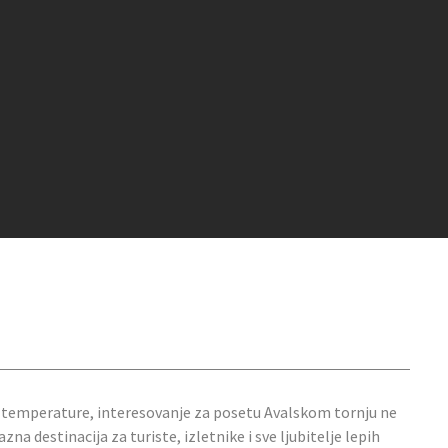
ke temperature, interesovanje za posetu Avalskom tornju ne
na destinacija za turiste, izletnike i sve ljubitelje lepih