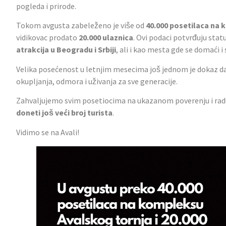
pogleda i prirode.
Tokom avgusta zabeleženo je više od
40.000 posetilaca na
vidikovac prodato
20.000 ulaznica
. Ovi podaci potvrđuju stat
atrakcija u Beogradu i Srbiji
, ali i kao mesta gde se domaći i 
Velika posećenost u letnjim mesecima još jednom je dokaz da
okupljanja, odmora i uživanja za sve generacije.
Zahvaljujemo svim posetiocima na ukazanom poverenju i rad
doneti još veći broj turista
.
Vidimo se na Avali!