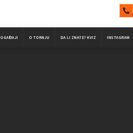
DOGAĐAJI
O TORNJU
DA LI ZNATE? KVIZ
INSTAGRAM