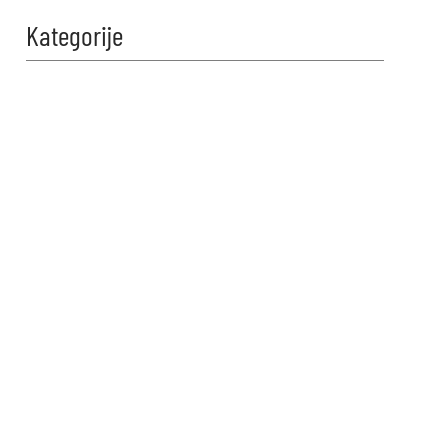
Kategorije
Zabavi se i
proveri znanje!
Naši kvizovi su dizajnirani da
testiraju tvoje granice. Reši kviz,
osvoji maksimalne poene i
proveri da li možeš da uđeš u
top 10 igrača na našoj rang listi.
Srećno!
VIDI KVIZOVE