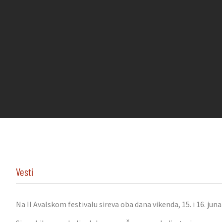
Vesti
Na II Avalskom festivalu sireva oba dana vikenda, 15. i 16. jun