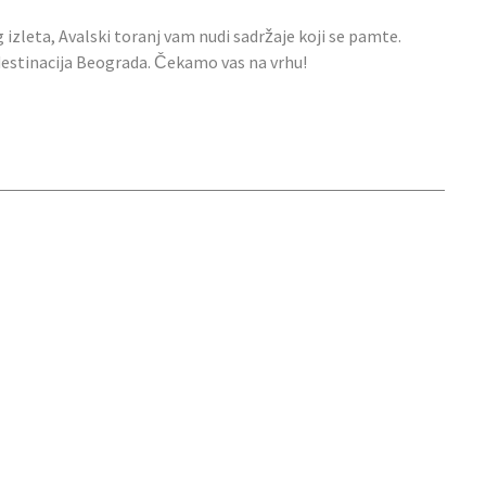
g izleta, Avalski toranj vam nudi sadržaje koji se pamte.
 destinacija Beograda. Čekamo vas na vrhu!