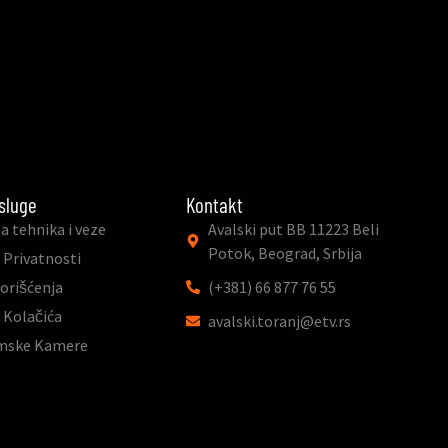
sluge
Kontakt
a tehnika i veze
Avalski put BB 11223 Beli
Potok, Beograd, Srbija
 Privatnosti
Korišćenja
(+381) 66 877 76 55
a Kolačića
avalski.toranj@etv.rs
mske Kamere