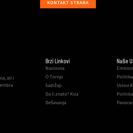
KONTAKT STRANA
Brzi Linkovi
Naše U
Naslovna
Emision
O Tornju
Politika
, ali i
ovembra
Sadržaji
Uslovi 
Da li znate? Kviz
Politik
Dešavanja
Panora