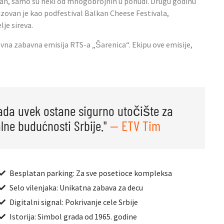
zan, samo su neki od mnogobrojnih u ponudi. Drugu godinu
izovan je kao podfestival Balkan Cheese Festivala,
je sireva.
ovna zabavna emisija RTS-a „Šarenica“. Ekipu ove emisije,
ada uvek ostane sigurno utočište za
lne budućnosti Srbije."
— ETV Tim
Besplatan parking: Za sve posetioce kompleksa
Selo vilenjaka: Unikatna zabava za decu
Digitalni signal: Pokrivanje cele Srbije
Istorija: Simbol grada od 1965. godine