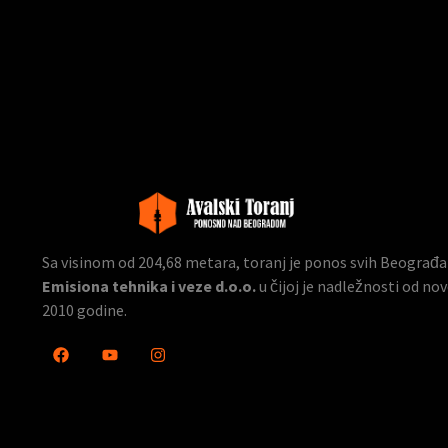
Sa visinom od 204,68 metara, toranj je ponos svih Beograđana
Emisiona tehnika i veze d.o.o.
u čijoj je nadležnosti od n
2010 godine.