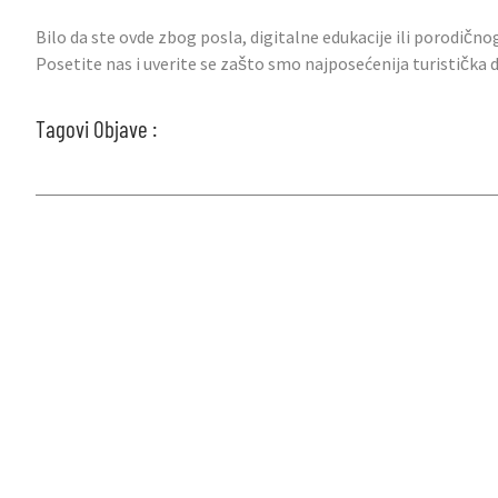
Bilo da ste ovde zbog posla, digitalne edukacije ili porodično
Posetite nas i uverite se zašto smo najposećenija turistička
Tagovi Objave :