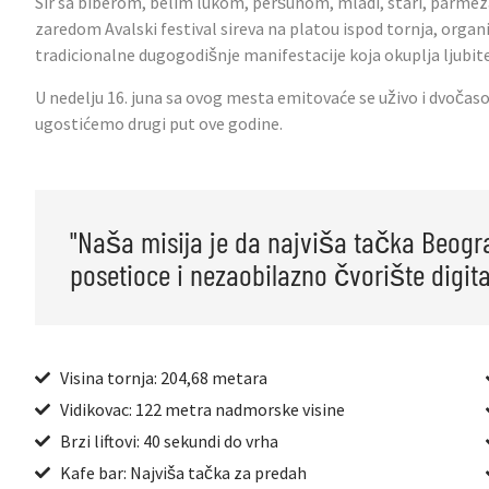
Sir sa biberom, belim lukom, peršunom, mladi, stari, parme
zaredom Avalski festival sireva na platou ispod tornja, organ
tradicionalne dugogodišnje manifestacije koja okuplja ljubitel
U nedelju 16. juna sa ovog mesta emitovaće se uživo i dvočas
ugostićemo drugi put ove godine.
"Naša misija je da najviša tačka Beogr
posetioce i nezaobilazno čvorište digita
Visina tornja: 204,68 metara
Vidikovac: 122 metra nadmorske visine
Brzi liftovi: 40 sekundi do vrha
Kafe bar: Najviša tačka za predah