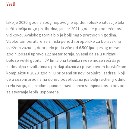
Vesti
Iako je 2020. godina zbog nepovoljne epidemiološke situacije bila
nešto lošija nego prethodna, januar 2021. godine po posećenosti
vidikovcu Avalskog tornja bio je bolji nego prethodnih godina.
Visoke temperature za zimski period i preporuke za boravak na
svežem vazudu, doprinelo je da više od 6.500 ljudi prvog meseca u
godini poseti upravo 122 metar tornja. Svesni da se u turizmu
beleže veliki gubitci, JP Emisiona tehnika i veze može reći da je
zadovoljna rezultatima u prodaji ulaznica i poseti ovom turističkom
kompleksu u 2020. godini. U pripremi su novi projekti i sadržaji koji
će u sezoni pred nama doneti posetiocima još bolji i aktivniji odmor
i rekreaciju, najmlađima puno zabave i onim starijima dosta povoda
za stvaranje lepih uspomena.