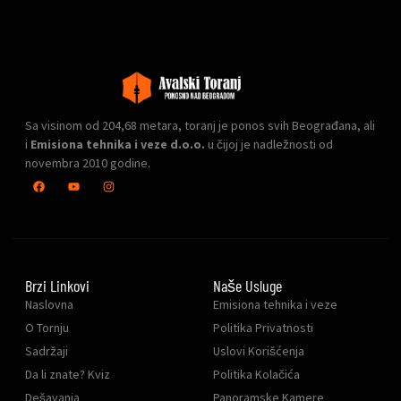
Sa visinom od 204,68 metara, toranj je ponos svih Beograđana, ali
i
Emisiona tehnika i veze d.o.o.
u čijoj je nadležnosti od
novembra 2010 godine.
Brzi Linkovi
Naše Usluge
Naslovna
Emisiona tehnika i veze
O Tornju
Politika Privatnosti
Sadržaji
Uslovi Korišćenja
Da li znate? Kviz
Politika Kolačića
Dešavanja
Panoramske Kamere