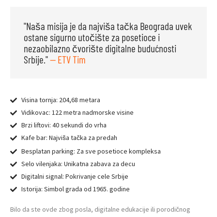
"Naša misija je da najviša tačka Beograda uvek
ostane sigurno utočište za posetioce i
nezaobilazno čvorište digitalne budućnosti
Srbije."
— ETV Tim
Visina tornja: 204,68 metara
Vidikovac: 122 metra nadmorske visine
Brzi liftovi: 40 sekundi do vrha
Kafe bar: Najviša tačka za predah
Besplatan parking: Za sve posetioce kompleksa
Selo vilenjaka: Unikatna zabava za decu
Digitalni signal: Pokrivanje cele Srbije
Istorija: Simbol grada od 1965. godine
Bilo da ste ovde zbog posla, digitalne edukacije ili porodičnog