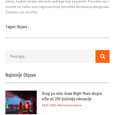
izleta, Avalski toranj vam nudi sadržaje koji se pamte. Posetite nas i
uverite se zašto smo najposećenija turistička destinacija Beograda.
Čekamo vas na vrhu!
Tagovi Objave :
Najnovije Objave
Drugi po redu Avala Night Move okupio
više od 200 ljubitelja rekreacije
28.07.2026
Nema komentara