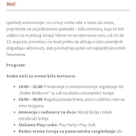
Vesti
Ljubitelji astronomije i svi vi koji volite više o tome da znate,
pripremite se za jedinstveni spektakl – kišu meteora, koja će biti
vidljiva sa Avalskog tornja! Tokom tri nezaboravne noći, od 10. do
12. avgusta, posetioci će imati priliku da uživaju u nizu zanimljivih
događaja i aktivnosti, dok posmatraju jedan od najlepših prirodnih
fenomena.
Program:
Svake noći za vreme kiše meteora:
19:00 – 21:00
: Predavanje o meteorima koje organizuje AD
„Ruđer Bošković“ (u sali na ulasku u kompleks tornja)
19:00 – 00:00
: Bogata ponuda hrane, pića i različite robe na
etno tezgama
Animacije i radionice za decu
: Muzej iluzija i mladi
istraživači Srbije
Slušamo Play radio
: Play Party i Play Soft
Radno vreme tornja za panoramsko razgledanje
: do