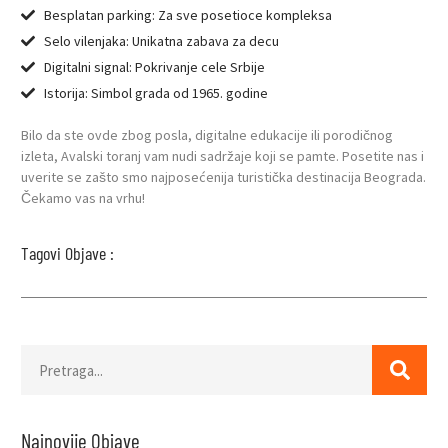
Besplatan parking: Za sve posetioce kompleksa
Selo vilenjaka: Unikatna zabava za decu
Digitalni signal: Pokrivanje cele Srbije
Istorija: Simbol grada od 1965. godine
Bilo da ste ovde zbog posla, digitalne edukacije ili porodičnog
izleta, Avalski toranj vam nudi sadržaje koji se pamte. Posetite nas i
uverite se zašto smo najposećenija turistička destinacija Beograda.
Čekamo vas na vrhu!
Tagovi Objave :
Najnovije Objave