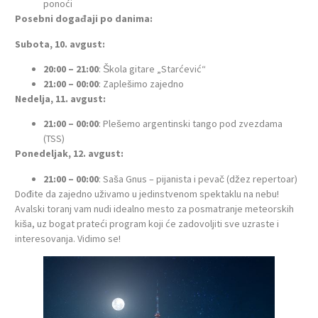
ponoći
Posebni događaji po danima:
Subota, 10. avgust:
20:00 – 21:00
: Škola gitare „Starćević“
21:00 – 00:00
: Zaplešimo zajedno
Nedelja, 11. avgust:
21:00 – 00:00
: Plešemo argentinski tango pod zvezdama
(TSS)
Ponedeljak, 12. avgust:
21:00 – 00:00
: Saša Gnus – pijanista i pevač (džez repertoar)
Dođite da zajedno uživamo u jedinstvenom spektaklu na nebu!
Avalski toranj vam nudi idealno mesto za posmatranje meteorskih
kiša, uz bogat prateći program koji će zadovoljiti sve uzraste i
interesovanja. Vidimo se!