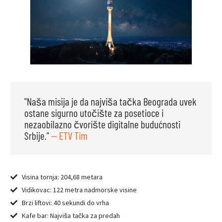
"Naša misija je da najviša tačka Beograda uvek
ostane sigurno utočište za posetioce i
nezaobilazno čvorište digitalne budućnosti
Srbije."
— ETV Tim
Visina tornja: 204,68 metara
Vidikovac: 122 metra nadmorske visine
Brzi liftovi: 40 sekundi do vrha
Kafe bar: Najviša tačka za predah