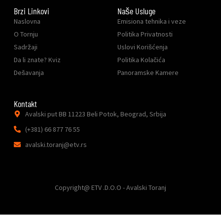
Brzi Linkovi
Naše Usluge
Naslovna
Emisiona tehnika i veze
O Tornju
Politika Privatnosti
Sadržaji
Uslovi Korišćenja
Da li znate? Kviz
Politika Kolačića
Dešavanja
Panoramske Kamere
Kontakt
Avalski put BB 11223 Beli Potok, Beograd, Srbija
(+381) 66 877 76 55
avalski.toranj@etv.rs
Copyright@ ETV .D.O.O - Avalski Toranj