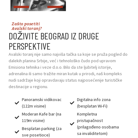
Zašto posetiti
Avalski toranj?
DOŽIVITE BEOGRAD IZ DRUGE
PERSPEKTIVE
Avalski toranj nije samo najviša tačka sa koje se pruža pogled do
dalekih planina Srbije, već i tehnološko čudo pod upravom
Emisiona tehnika i veze d.o.o. Bilo da ste ljubitelj istorije,
adrenalina ili samo tražite miran kutak u prirodi, naš kompleks
nudi sadržaje koji opravdavaju status najposećenije turističke
destinacije u regionu.
Panoramski vidikovac
Digitalna info zona
(122m visine)
(besplatan Wi-Fi)
Moderan Kafe bar (na
Kompletna
119m visine)
pristupačnost
(prilagođeno osobama
Besplatan parking (za
sa invaliditetom)
sve posetioce)