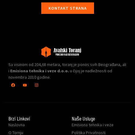
KONTAKT STRANA
Sa visinom od 204,68 metara, toranj je ponos svih Beograđana, ali
i
Emisiona tehnika i veze d.o.o.
u čijoj je nadležnosti od
novembra 2010 godine.
Brzi Linkovi
Naše Usluge
Naslovna
Emisiona tehnika i veze
O Tornju
Politika Privatnosti