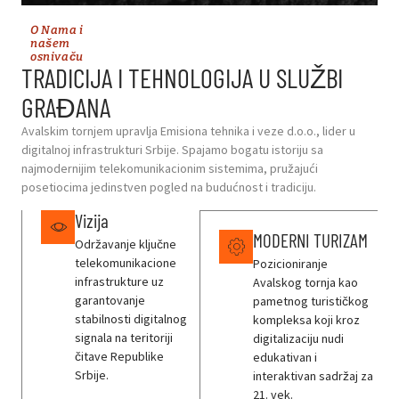
O Nama i
našem
osnivaču
TRADICIJA I TEHNOLOGIJA U SLUŽBI
GRAĐANA
Avalskim tornjem upravlja Emisiona tehnika i veze d.o.o., lider u
digitalnoj infrastrukturi Srbije. Spajamo bogatu istoriju sa
najmodernijim telekomunikacionim sistemima, pružajući
posetiocima jedinstven pogled na budućnost i tradiciju.
Vizija
MODERNI TURIZAM
Održavanje ključne
telekomunikacione
Pozicioniranje
infrastrukture uz
Avalskog tornja kao
garantovanje
pametnog turističkog
stabilnosti digitalnog
kompleksa koji kroz
signala na teritoriji
digitalizaciju nudi
čitave Republike
edukativan i
Srbije.
interaktivan sadržaj za
21. vek.