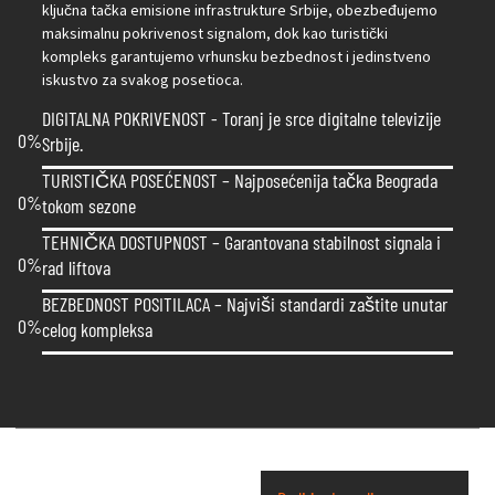
ključna tačka emisione infrastrukture Srbije, obezbeđujemo
maksimalnu pokrivenost signalom, dok kao turistički
kompleks garantujemo vrhunsku bezbednost i jedinstveno
iskustvo za svakog posetioca.
DIGITALNA POKRIVENOST - Toranj je srce digitalne televizije
0
%
Srbije.
TURISTIČKA POSEĆENOST – Najposećenija tačka Beograda
0
%
tokom sezone
TEHNIČKA DOSTUPNOST – Garantovana stabilnost signala i
0
%
rad liftova
BEZBEDNOST POSITILACA – Najviši standardi zaštite unutar
0
%
celog kompleksa