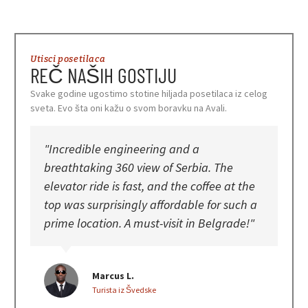
Utisci posetilaca
REČ NAŠIH GOSTIJU
Svake godine ugostimo stotine hiljada posetilaca iz celog
sveta. Evo šta oni kažu o svom boravku na Avali.
"Incredible engineering and a
"Se
breathtaking 360 view of Serbia. The
Pro
elevator ride is fast, and the coffee at the
vid
top was surprisingly affordable for such a
vid
prime location. A must-visit in Belgrade!"
org
Marcus L.
Turista iz Švedske