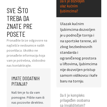
Da li je dozvoljen
ulaz kućnim
SVE ŠTO
ljubimcima?
TREBA DA
Ulazak kućnim
ZNATE PRE
ljubimcima dozvoljen
POSETE
je u podnožje tornja i
Pronađite brze odgovore na
na sportske terene, ali
najčešće nedoumice naših
zbog bezbednosnih
posetilaca. Ukoliko ne
standarda i
pronađete informaciju koja
ograničenog prostora
vam je potrebna, slobodno
u liftovima, ljubimcima
nas kontaktirajte.
nije dozvoljen pristup
samom vidikovcu i kafe
IMATE DODATNIH
baru na tornju.
PITANJA?
Naš tim je tu da vam
Da li je kompleks
pomogne. Pišite nam ili
prilagođen osobama
nas pozovite direktno.
sa invaliditetom?