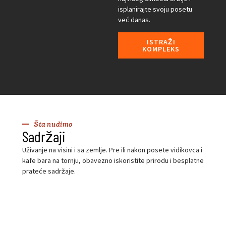
isplanirajte svoju posetu
već danas.
ISTRAŽI
KOMPLEKS
Šta nudimo
Sadržaji
Uživanje na visini i sa zemlje. Pre ili nakon posete vidikovca i
kafe bara na tornju, obavezno iskoristite prirodu i besplatne
prateće sadržaje.