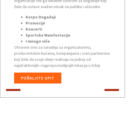
organizacije čini ga idealnim izborom za događaje koji
žele da ostave snažan utisak na publiku i učesnike.
Korpo Događaji
Promocije
Koncerti
Sportske Manifestacije
I mnogo više
Otvoreni smo za saradnju sa organizatorima,
producentskim kućama, kompanijama i svim partnerima
koji žele da svoje ideje realizuju na jednoj od
najatraktivnijih i najprepoznatljivijih lokacija u Srbiji.
POŠALJITE UPIT