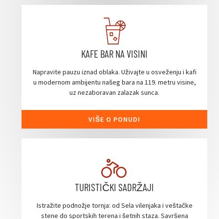
KAFE BAR NA VISINI
Napravite pauzu iznad oblaka. Uživajte u osveženju i kafi
u modernom ambijentu našeg bara na 119. metru visine,
uz nezaboravan zalazak sunca.
VIŠE O PONUDI
TURISTIČKI SADRŽAJI
Istražite podnožje tornja: od Sela vilenjaka i veštačke
stene do sportskih terena i šetnih staza. Savršena