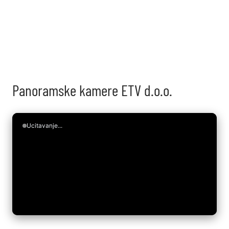
prilagođen je za vašu udobnost i uživanje.
SAZNAJ VIŠE
Panoramske kamere ETV d.o.o.
Ucitavanje...