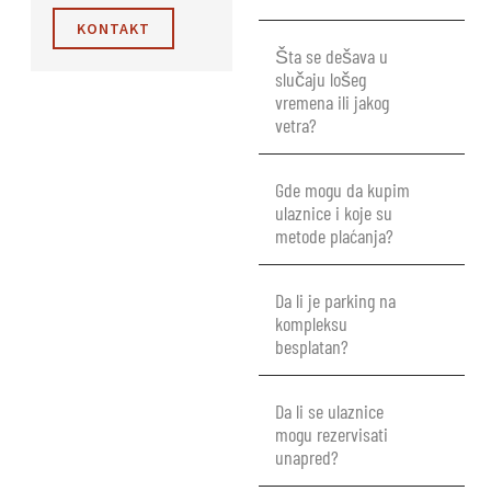
KONTAKT
Šta se dešava u
slučaju lošeg
vremena ili jakog
vetra?
Gde mogu da kupim
ulaznice i koje su
metode plaćanja?
Da li je parking na
kompleksu
besplatan?
Da li se ulaznice
mogu rezervisati
unapred?