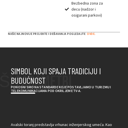
Bezbedna zona za
decu (nadzor i
osigurani parkovi)
NAŠE NAJNOVIJE PROJEKTE I DEŠAVANJA POGLEDAJTE
OVDE.
SIMBOL KOJI SPAJA TRADICIJU I
ŠI PARAMETRI
BUDUĆNOST
PONOSNI SMO NA STANDARDE KOJE POSTAVLJAMO U TURIZMU I
TELEKOMUNIKACIJAMA POD OKRILJEM ETV-A.
Avalski toranj predstavlja vrhunac inženjerskog umeća. Kao